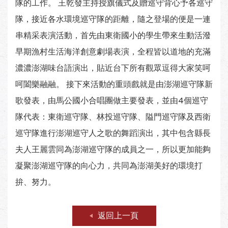
隊的工作。 王乾發主持授旗儀式及贈巡守背心予各巡守
隊，接近各水環境巡守隊的距離，隨之登場的便是一連
串精采表演活動，首先由東衛國小的學生帶來生動活潑
早期漁村生活海洋創意劇場表演，全程皆以道地的充滿
濃濃澎湖味台語演出，貼近台下所有觀眾逗得大家笑呵
呵闔樂融融。 接下來活動的重頭戲就是由澎湖巡守隊新
歌發表，由馬公國小合唱團做主要發表，並由4個巡守
隊代表：東衛巡守隊、林投巡守隊、隘門巡守隊及西衛
巡守隊進行澎湖巡守人之歌的舞蹈演出，其中包含縣長
夫人王麗雲同為澎湖巡守隊的成員之一，所以更加能夠
凝聚澎湖巡守隊的向心力，共同為澎湖美好的環境打
拚、努力。
返回上一頁