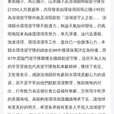
東衛國小、馬公國小、山水國小及澎湖縣19個巡守隊合
計250人共襄盛舉，共同發表由環保局與馬公國小特別
為澎湖巡守隊作曲及演唱新歌「澎湖巡守人之歌」。 澎
湖縣水環境巡守隊不餘遺力，無論天氣如何變化，仍風
雨無阻來為維護環境而努力，舉凡淨灘、油污染通報、
漁港清理、環境清潔等工作，盡自已一份微薄心力，本
縣水環境巡守隊的績效在96年獲環保署評定為特優，而
97年度隘門巡守隊榮獲全國模範巡守隊，這些不為人知
的辛苦背後也代表巡守隊無私奉獻精神，獲得了肯定。
王乾發表示，感謝澎湖縣所有參與水環境貢獻心力的成
員，若不是平常由他們默默清潔整理，無怨無悔的付
出，行有餘力為這個社會公益犠牲奉獻，怎有現今乾淨
的美麗海域。為能夠使環境保護繼續傳承下去，讓地球
有更美好的明天，希望各界能有更多人手投入澎湖巡守