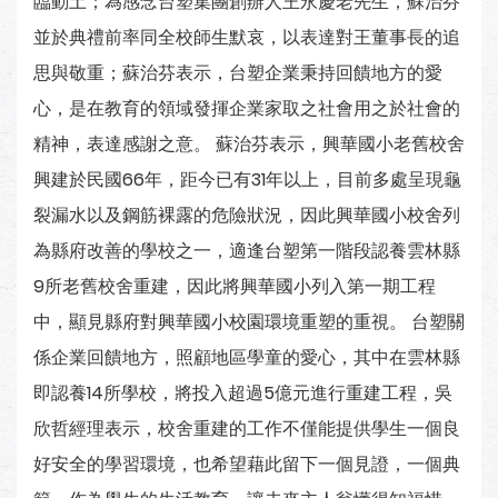
臨動土；為感念台塑集團創辦人王永慶老先生，蘇治芬
並於典禮前率同全校師生默哀，以表達對王董事長的追
思與敬重；蘇治芬表示，台塑企業秉持回饋地方的愛
心，是在教育的領域發揮企業家取之社會用之於社會的
精神，表達感謝之意。 蘇治芬表示，興華國小老舊校舍
興建於民國66年，距今已有31年以上，目前多處呈現龜
裂漏水以及鋼筋裸露的危險狀況，因此興華國小校舍列
為縣府改善的學校之一，適逢台塑第一階段認養雲林縣
9所老舊校舍重建，因此將興華國小列入第一期工程
中，顯見縣府對興華國小校園環境重塑的重視。 台塑關
係企業回饋地方，照顧地區學童的愛心，其中在雲林縣
即認養14所學校，將投入超過5億元進行重建工程，吳
欣哲經理表示，校舍重建的工作不僅能提供學生一個良
好安全的學習環境，也希望藉此留下一個見證，一個典