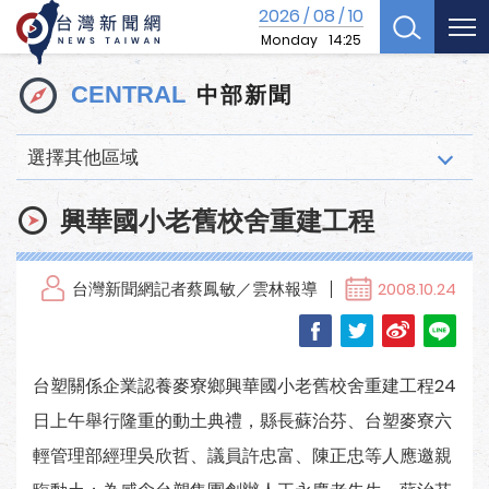
2026
08
10
/
/
Monday
14:25
中部新聞
CENTRAL
選擇其他區域
興華國小老舊校舍重建工程
台灣新聞網記者蔡鳳敏／雲林報導
2008.10.24
台塑關係企業認養麥寮鄉興華國小老舊校舍重建工程24
日上午舉行隆重的動土典禮，縣長蘇治芬、台塑麥寮六
輕管理部經理吳欣哲、議員許忠富、陳正忠等人應邀親