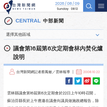
2026
08
09
/
/
Sunday
08:12
中部新聞
CENTRAL
選擇其他區域
議會第16屆第6次定期會林內焚化爐
說明
台灣新聞網記者蔡鳳敏／雲林報導
2008.10.22
雲林縣議會第16屆第6次定期會於22日上午10時召開，
蘇治芬縣長於上午應邀在議會向議員做施政總報告，除