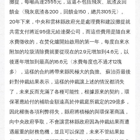
攤提，每噸高達2555元，這還不包括飛灰、底渣及回
饋金〈飛灰底渣各200，回饋金150，總共3105元〉。
20年下來，中央和雲林縣政府光是處理費和建設攤提就
共需支付將近95億元給達榮公司，而這些費用是隨自來
水費徵收的，在焚化爐開始啟用的第一年，每度自來水
附加的垃圾清除費就要從現在的2.9元增加到4.6元，以
後逐年增加到最高的16.6元〈水費每度也不過才12塊
多〉，這樣的合約將帶來縣民極大的負擔。 蘇治芬最後
針對仲裁結果表示，這樣的仲裁讓上述的情況都消失
了，未來反而充滿了各種可能性，根據原來的契約，環
保署應給付的補助金額遠高於仲裁庭所裁定的29億多，
因此權衡各項利弊得失，縣府將積極的與環保署商議，
向中央政府爭取，不會讓雲林縣政府因為仲裁結果而遭
遇嚴重的財務危機，並且可以保證，未來不管結果如