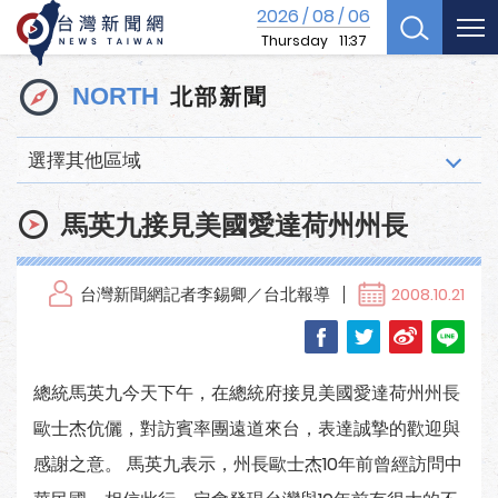
2026
08
06
/
/
Thursday
11:37
北部新聞
NORTH
選擇其他區域
馬英九接見美國愛達荷州州長
台灣新聞網記者李錫卿／台北報導
2008.10.21
總統馬英九今天下午，在總統府接見美國愛達荷州州長
歐士杰伉儷，對訪賓率團遠道來台，表達誠摯的歡迎與
感謝之意。 馬英九表示，州長歐士杰10年前曾經訪問中