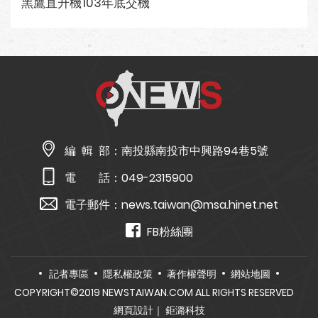
黑鷹直升機103年底交機
編 輯 部：
南投縣南投市中興路94巷5號
電 話：
049-2315900
電子郵件：
news.taiwan@msa.hinet.net
FB粉絲團
記者專區
隱私權政策
著作權聲明
網站地圖
COPYRIGHT©2019 NEWSTAIWAN.COM ALL RIGHTS RESERVED
網頁設計
｜ 鉅潞科技