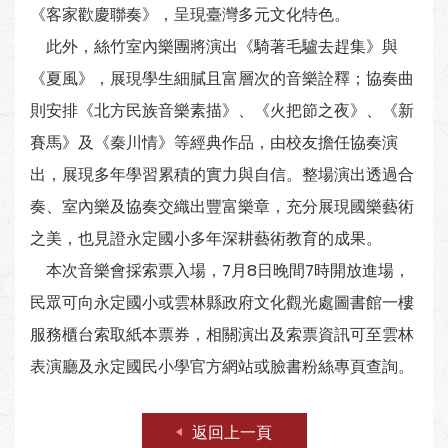
《客家歡慶聯奏》，呈現臺灣多元文化特色。
此外，絲竹室內樂團將演出《騎著毛驢去趕集》與
《夏風》，展現學生細膩且富層次的音樂詮釋；協奏曲
則安排《北方民族音樂素描》、《火把節之夜》、《新
賽馬》及《秦川情》等經典作品，由校友擔任協奏演
出，展現多年學習累積的實力與自信。整場演出透過合
奏、室內樂及協奏交織出豐富樂章，充分展現國樂藝術
之美，也見證永定國小多年深耕藝術教育的成果。
本次音樂會採索票入場，7月8日晚間7時開放進場，
民眾可向永定國小或雲林縣政府文化觀光處圖書館一樓
服務櫃台索取紙本票券，相關演出及索票資訊可至雲林
表演廳及永定國民小學官方網站或臉書粉絲專頁查詢。
返回上一頁