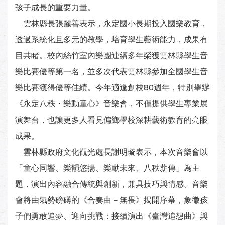
孩子成長的重要力量。
雲林縣長張麗善表示，永定國小長期投入國樂教育，
透過系統化且多元的教學，培育學生藝術能力，成果有
目共睹。校內絲竹室內樂團連續多年榮獲雲林縣學生音
樂比賽優等第一名，並多次代表雲林縣參加全國學生音
樂比賽獲得優等佳績。今年適逢創校80週年，特別舉辦
《永定八秩・樂動童心》音樂會，不僅提供學生專業展
演舞台，也讓更多人看見偏鄉學校深耕藝術教育的亮眼
成果。
雲林縣政府文化觀光處長謝明璇表示，本次音樂會以
「童心同響、樂韻悠揚、樂動未來、八秩薪傳」為主
題，演出內容融合傳統與創新，兼具技巧與情感。音樂
會將由氣勢磅礡的《合奏曲－無畏》揭開序幕，象徵孩
子們勇敢追夢、迎向挑戰；接續演出《臺灣追想曲》與