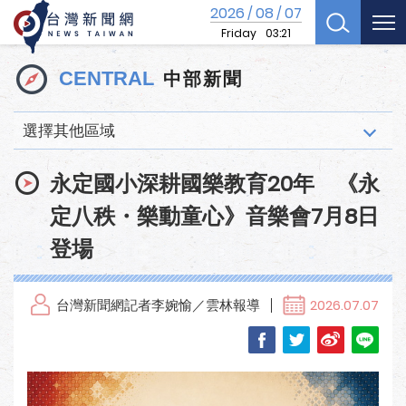
2026
08
07
/
/
Friday
03:21
中部新聞
CENTRAL
選擇其他區域
永定國小深耕國樂教育20年 《永
定八秩・樂動童心》音樂會7月8日
登場
台灣新聞網記者李婉愉／雲林報導
2026.07.07