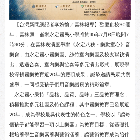
【台灣新聞網記者李婉愉／雲林報導】歡慶創校80週
年，雲林縣二崙鄉永定國民小學將於115年7月8日晚間7
時30分，在雲林表演廳舉辦《永定八秩・樂動童心》音
樂會，由永定國小國樂團、絲竹室內樂團及校友聯袂演
出，透過合奏、室內樂與協奏等多元演出形式，展現學
校深耕國樂教育近20年的豐碩成果，誠摯邀請民眾共襄
盛舉，一同感受孩子們用音樂譜寫的精彩篇章。
永定國小秉持「品格、品質、品味」三品教育理念，
積極推動多元社團及特色課程，其中國樂教育已發展近
20年，成為學校最具代表性的特色之一。學校以「讓每
個孩子都能學習一項以上樂器」為教育目標，從基礎扎
根培養學生音樂素養與藝術涵養，讓藝術教育成為陪伴