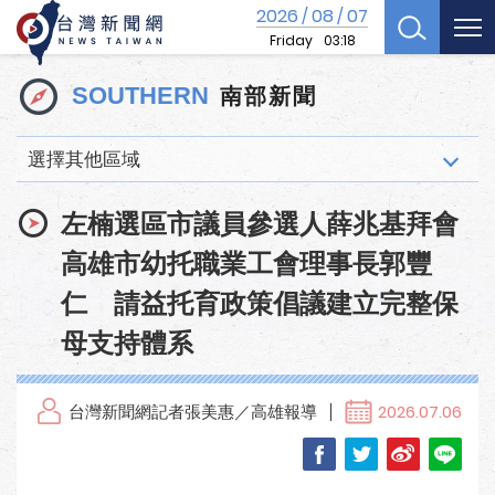
2026
08
07
/
/
Friday
03:18
南部新聞
SOUTHERN
選擇其他區域
左楠選區市議員參選人薛兆基拜會
高雄市幼托職業工會理事長郭豐
仁 請益托育政策倡議建立完整保
母支持體系
台灣新聞網記者張美惠／高雄報導
2026.07.06