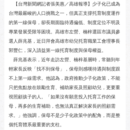
【台灣新聞網記者張美惠／高雄報導】少子化已成為
台灣最嚴峻的人口挑戰之一，但真正支撐托育制度運作
的第一線保母，卻長期面臨待遇偏低、制度定位不明及
專業發展受限等困境。高雄市左營、楠梓選區市議員參
選人薛兆基，近日拜會高雄市幼兒托育職業工會理事長
郭豐仁，深入請益第一線托育制度與保母權益。
薛兆基表示，近年走訪左營、楠梓基層時，常聽到年
輕家長反映「找不到保母」，保母則感嘆待遇與制度跟
不上第一線需求。他認為，政府推動少子化政策，不能
只把焦點放在鼓勵生育、補助家長及照顧幼兒，更要重
視照顧孩子的人。「如果沒有願意投入托育工作的保
母，再多的生育補助，也無法真正解決家長的照顧需
求。」他強調，保母不是少子化政策中的配角，而是整
個托育體系最重要的支柱。