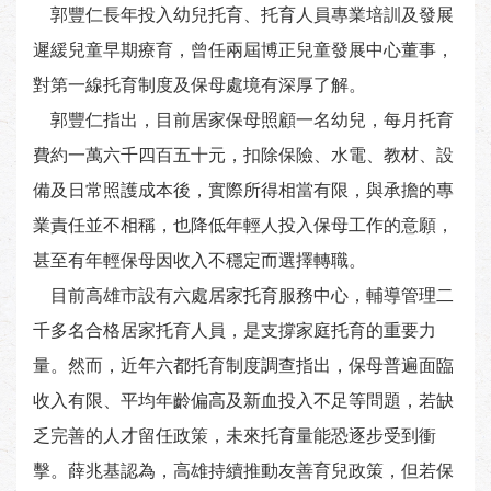
郭豐仁長年投入幼兒托育、托育人員專業培訓及發展
遲緩兒童早期療育，曾任兩屆博正兒童發展中心董事，
對第一線托育制度及保母處境有深厚了解。
郭豐仁指出，目前居家保母照顧一名幼兒，每月托育
費約一萬六千四百五十元，扣除保險、水電、教材、設
備及日常照護成本後，實際所得相當有限，與承擔的專
業責任並不相稱，也降低年輕人投入保母工作的意願，
甚至有年輕保母因收入不穩定而選擇轉職。
目前高雄市設有六處居家托育服務中心，輔導管理二
千多名合格居家托育人員，是支撐家庭托育的重要力
量。然而，近年六都托育制度調查指出，保母普遍面臨
收入有限、平均年齡偏高及新血投入不足等問題，若缺
乏完善的人才留任政策，未來托育量能恐逐步受到衝
擊。薛兆基認為，高雄持續推動友善育兒政策，但若保