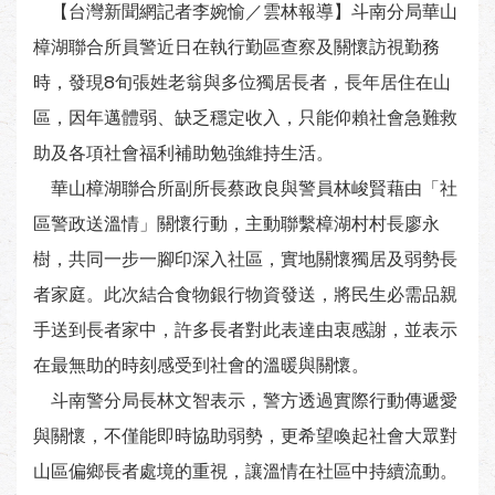
【台灣新聞網記者李婉愉／雲林報導】斗南分局華山
樟湖聯合所員警近日在執行勤區查察及關懷訪視勤務
時，發現8旬張姓老翁與多位獨居長者，長年居住在山
區，因年邁體弱、缺乏穩定收入，只能仰賴社會急難救
助及各項社會福利補助勉強維持生活。
華山樟湖聯合所副所長蔡政良與警員林峻賢藉由「社
區警政送溫情」關懷行動，主動聯繫樟湖村村長廖永
樹，共同一步一腳印深入社區，實地關懷獨居及弱勢長
者家庭。此次結合食物銀行物資發送，將民生必需品親
手送到長者家中，許多長者對此表達由衷感謝，並表示
在最無助的時刻感受到社會的溫暖與關懷。
斗南警分局長林文智表示，警方透過實際行動傳遞愛
與關懷，不僅能即時協助弱勢，更希望喚起社會大眾對
山區偏鄉長者處境的重視，讓溫情在社區中持續流動。