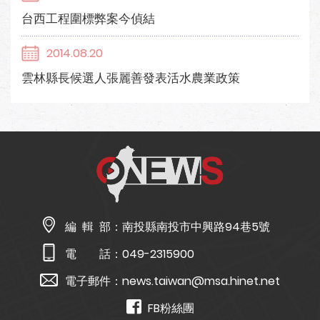
台西工程圍標弊案今偵結
2014.08.20
雲林縣長候選人張麗善發表活水農業政策
編 輯 部：
南投縣南投市中興路94巷5號
電 話：
049-2315900
電子郵件：
news.taiwan@msa.hinet.net
FB粉絲團