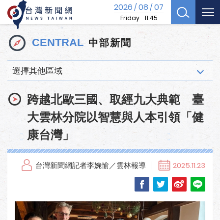
2026
08
07
/
/
Friday
11:45
中部新聞
CENTRAL
選擇其他區域
跨越北歐三國、取經九大典範 臺
大雲林分院以智慧與人本引領「健
康台灣」
台灣新聞網記者李婉愉／雲林報導
2025.11.23