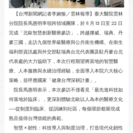
【台灣新聞網記者李婉愉／雲林報導】臺大醫院雲林
分院院長馬惠明率領跨領域團隊，於 11 月 13 日至 22 日
完成「北歐智慧創新醫療參訪」，跨越挪威、瑞典、丹
麥三國，走訪九個世界級醫療與公共衛生機構。在衛生
福利部資訊處與外交部駐瑞典台北代表團及駐丹麥台北
代表處的大力協助下，本次行程期望將當地的智慧醫
療、人本服務與永續治理經驗，全面導入本院六大核心
策略，並呼應國家「健康台灣深耕計畫」。
院長馬惠明表示，本次參訪不僅看見「最先進科技如
何落地於臨床」，更深刻體驗北歐以人為本的醫療文化
──從制度到臨床、從訓練到社區，每個環節都展現成
熟且值得台灣借鏡的典範。
智慧 × 韌性：科技導入與制度治理，打造現代化韌性