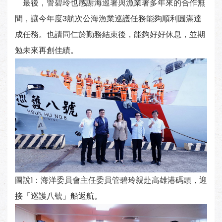
最後，管碧玲也感謝海巡署與漁業署多年來的合作無
間，讓今年度3航次公海漁業巡護任務能夠順利圓滿達
成任務。也請同仁於勤務結束後，能夠好好休息，並期
勉未來再創佳績。
圖說1：海洋委員會主任委員管碧玲親赴高雄港碼頭，迎
接「巡護八號」船返航。