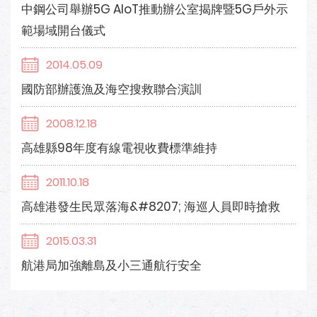
中鋼公司舉辦5G AIoT推動辦公室揭牌暨5G戶外示
範場域開台儀式
2014.05.09
國防部辦護漁及海空搜救聯合演訓
2008.12.18
高雄縣98年度有線電視收費標準維持
2011.10.18
高雄港發生民眾落海&#8207; 海巡人員即時搶救
2015.03.31
航港局加強離島及小三通航行安全