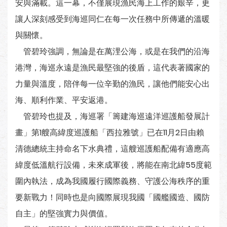
安與滿載。這一幕，不僅展現漁民海上工作的艱辛，更
讓人深刻感受到海巡同仁在每一次任務中所傳遞的溫暖
與關懷。
管碧玲強調，無論是在萬浬公海，或是在我們的沿海
港灣，海巡永遠是漁民最堅強的後盾，這代表著國家的
力量與溫度，陪伴每一位辛勤的漁民，讓他們能安心出
海、順利作業、平安返港。
管碧玲也提及，海巡署「籌建海巡遠洋巡護船發展計
畫」第1艘高緯度巡護船「西拉雅號」已在11月2日由賴
清德總統主持命名下水典禮，這艘巡護船配備有適應高
緯度低溫航行設備，未來成軍後，將能在南北緯55度範
圍內執法，成為我國履行國際義務、守護公海秩序的重
要新戰力！同時也是向國際展現我國「國艦國造、國防
自主」的堅強實力與價值。