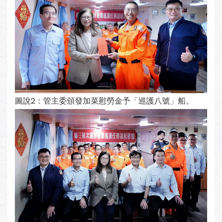
圖說2：管主委頒發加菜慰勞金予「巡護八號」船。