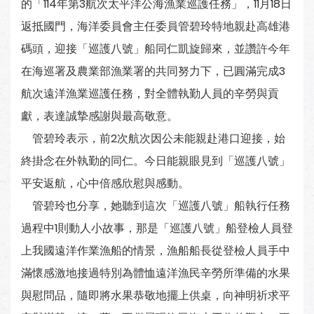
的「114年第3航次太平洋公海漁業巡護任務」，11月18日
返抵國門，海洋委員會主任委員管碧玲特地親赴高雄港
碼頭，迎接「巡護八號」船同仁凱旋歸來，並讚許今年
在海巡署及農業部漁業署的共同努力下，已圓滿完成3
航次遠洋漁業巡護任務，對全體執勤人員的辛勞與貢
獻，表達誠摯感謝與最高敬意。
管碧玲表示，前2次航次因公未能親赴港口迎接，始
終掛念在外執勤的同仁。今日能親眼見到「巡護八號」
平安返航，心中倍感欣慰與感動。
管碧玲也分享，她聽到這次「巡護八號」船執行任務
過程中1則動人小故事，那是「巡護八號」船登檢人員登
上我國遠洋作業漁船的情景，漁船船長從登檢人員手中
滿懷感激地接過特別為體恤遠洋漁民辛勞所準備的水果
與慰問品，隨即將水果恭敬地擺上供桌，向神明祈求平