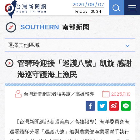
2026
08
07
/
/
Friday
05:34
南部新聞
SOUTHERN
選擇其他區域
管碧玲迎接「巡護八號」凱旋 感謝
海巡守護海上漁民
台灣新聞網記者張美惠／高雄報導
2025.11.19
【台灣新聞網記者張美惠／高雄報導】海洋委員會海
巡署艦隊分署「巡護八號」船與農業部漁業署聯手執行