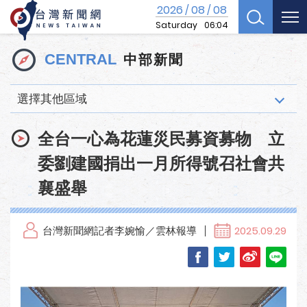
2026
08
08
/
/
Saturday
06:04
中部新聞
CENTRAL
選擇其他區域
全台一心為花蓮災民募資募物 立
委劉建國捐出一月所得號召社會共
襄盛舉
台灣新聞網記者李婉愉／雲林報導
2025.09.29