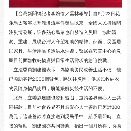
【台灣新聞網記者李婉愉／雲林報導】自9月23日花
蓮馬太鞍溪堰塞湖溢流事件發生以來，全國人民持續關
注災情發展，許多熱心民眾也自發進入災區，協助清
淤、重建，展現台灣人守望相助的精神。然而，災區居
民家具、生活用品多遭洪水沖毀，暫居在安置中心的災
民目前面臨收納物資與日常生活需求的急迫挑戰。
立法委員劉建國表示，為協助災民改善生活不便，他
已協助募得2,000個背包，將送往災區，供居民收納衣
物及隨身物品使用，盼能緩解災後生活的不便。
此外，立委劉建國也發起號召，邀請各界善心人士共
同捐款，目前社會各界不具名愛心人士善款已累計300
萬元，這些善款將直接送到災民手中，給予最即時、直
接的幫助。劉建國亦共同響應，捐出一個月所得，盼拋