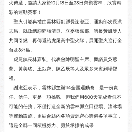
火傳遞，邀請大家於10月18日至23日齊聚雲林，欣賞精
彩的運動賽事！
聖火引燃典禮由雲林縣副縣長謝淑亞、運動部次長洪
志昌、縣政總顧問張清良、立委張嘉郡、議長黃凱等人
共同引燃，再傳遞給虎尾高中聖火隊，展開聖火遶行全
台及3外島。
虎尾鎮長林嘉弘、代表會陳明聖主席、縣議員吳蕙
蘭、黃美瑤、王鈺齊、陳乙辰等人及眾多來賓到場觀
禮。
謝淑亞表示，雲林縣主辦114全國運動會，是一份責
任、信任、更是一項挑戰，但我們用600天完成看似不
可能的任務，不僅打造全新的雲林縣立田徑場、溜冰場
等運動設施，更結合縣內各項資源齊心籌備各項事宜，
這是全縣一同積極努力、勇於承擔的成果！