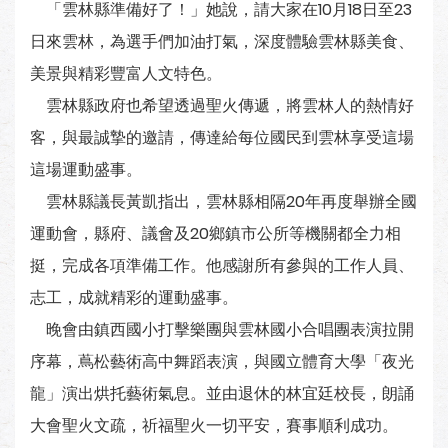
「雲林縣準備好了！」她說，請大家在10月18日至23
日來雲林，為選手們加油打氣，深度體驗雲林縣美食、
美景與精彩豐富人文特色。
雲林縣政府也希望透過聖火傳遞，將雲林人的熱情好
客，與最誠摯的邀請，傳達給每位國民到雲林享受這場
這場運動盛事。
雲林縣議長黃凱指出，雲林縣相隔20年再度舉辦全國
運動會，縣府、議會及20鄉鎮市公所等機關都全力相
挺，完成各項準備工作。他感謝所有參與的工作人員、
志工，成就精彩的運動盛事。
晚會由鎮西國小打擊樂團與雲林國小合唱團表演拉開
序幕，蔦松藝術高中舞蹈表演，與國立體育大學「夜光
龍」演出烘托藝術氣息。並由退休的林宜廷校長，朗誦
大會聖火文疏，祈福聖火一切平安，賽事順利成功。