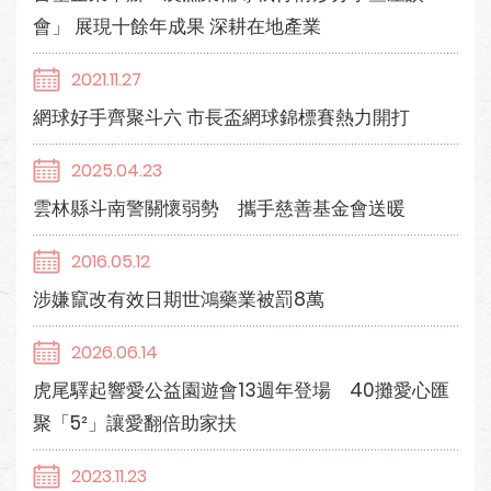
會」 展現十餘年成果 深耕在地產業
2021.11.27
網球好手齊聚斗六 市長盃網球錦標賽熱力開打
2025.04.23
雲林縣斗南警關懷弱勢 攜手慈善基金會送暖
2016.05.12
涉嫌竄改有效日期世鴻藥業被罰8萬
2026.06.14
虎尾驛起響愛公益園遊會13週年登場 40攤愛心匯
聚「5²」讓愛翻倍助家扶
2023.11.23