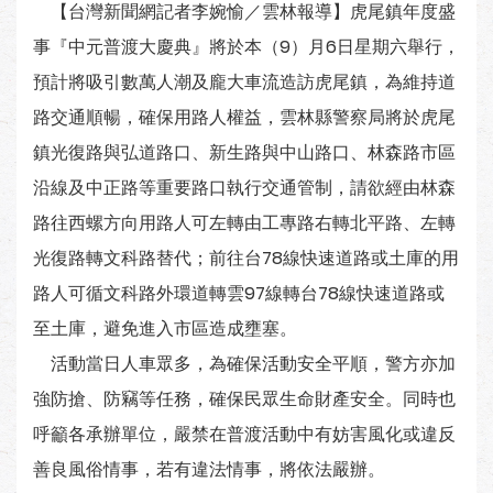
【台灣新聞網記者李婉愉／雲林報導】虎尾鎮年度盛
事『中元普渡大慶典』將於本（9）月6日星期六舉行，
預計將吸引數萬人潮及龐大車流造訪虎尾鎮，為維持道
路交通順暢，確保用路人權益，雲林縣警察局將於虎尾
鎮光復路與弘道路口、新生路與中山路口、林森路市區
沿線及中正路等重要路口執行交通管制，請欲經由林森
路往西螺方向用路人可左轉由工專路右轉北平路、左轉
光復路轉文科路替代；前往台78線快速道路或土庫的用
路人可循文科路外環道轉雲97線轉台78線快速道路或
至土庫，避免進入市區造成壅塞。
活動當日人車眾多，為確保活動安全平順，警方亦加
強防搶、防竊等任務，確保民眾生命財產安全。同時也
呼籲各承辦單位，嚴禁在普渡活動中有妨害風化或違反
善良風俗情事，若有違法情事，將依法嚴辦。