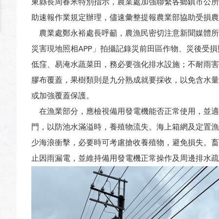
東縣長周春米特別指示，農業處加強聯繫各鄉鎮市公所
助速報作業規定辦理，儘速彙整提報農業部協助受損農
農業處鄭永裕處長呼籲，農漁民密切注意新聞媒體所
災害現地照相APP」拍攝記錄災前田區作物、災後受
低窪、易淹水蔬菜田，務必要強化排水設施；不耐雨害
膠布覆蓋，果樹類則是九分熟成就要採收，以免含水量
或加強覆蓋保護。
在漁業部分，應檢視備用發電機能否正常使用，並適
門，以防池水滿溢時，養殖物流失。海上箱網及定置漁
少海浪衝擊，必要時可考慮搶收養殖物，避免損失。畜
止因雨漏電，並維持備用發電機正常操作及周邊排水疏