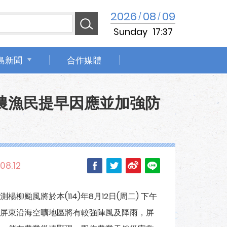
2026
08
09
/
/
Sunday
17:37
島新聞
合作媒體
農漁民提早因應並加強防
08.12
風將於本(114)年8月12日(周二) 下午
屏東沿海空曠地區將有較強陣風及降雨，屏