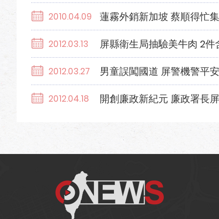
蓮霧外銷新加坡 蔡順得忙
2010.04.09
屏縣衛生局抽驗美牛肉 2件
2012.03.13
男童誤闖國道 屏警機警平
2012.03.27
開創廉政新紀元 廉政署長
2012.04.18