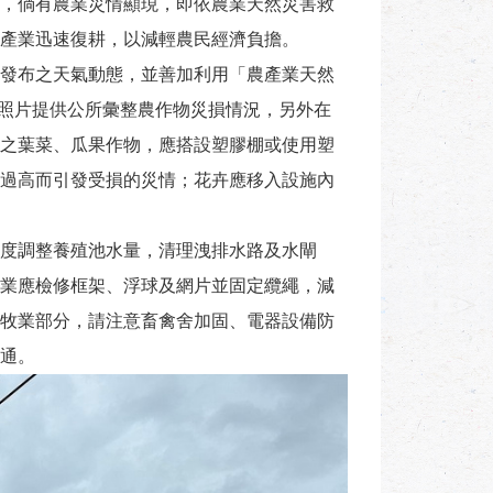
，倘有農業災情顯現，即依農業天然災害救
產業迅速復耕，以減輕農民經濟負擔。
發布之天氣動態，並善加利用「農產業天然
損照片提供公所彙整農作物災損情況，另外在
之葉菜、瓜果作物，應搭設塑膠棚或使用塑
過高而引發受損的災情；花卉應移入設施內
度調整養殖池水量，清理洩排水路及水閘
業應檢修框架、浮球及網片並固定纜繩，減
牧業部分，請注意畜禽舍加固、電器設備防
通。