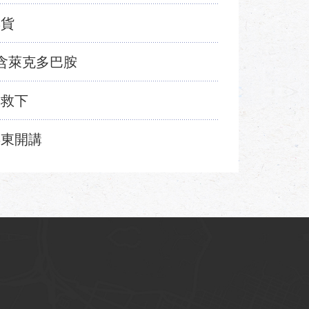
集貨
含萊克多巴胺
安救下
屏東開講