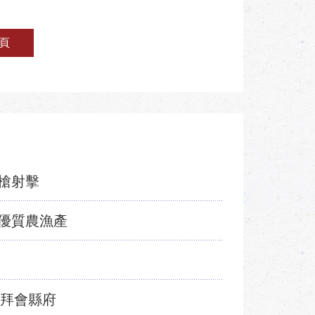
頁
槍射擊
優質農漁產
員拜會縣府