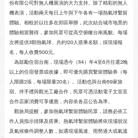
份有限公司對無人機展演的大力支持。除了精彩的無人
機表演，活動兩天每日上午與下午各有一場熱氣球繫留
體驗。相較於以往多在郊區舉辦，此次結合城市地景的
體驗相當難得，參加民眾可從高空俯瞰台南風貌。每場
次將提供3顆熱氣球、共約120人搭乘名額，採現場報
名，每人收費500元。
為鼓勵住宿台南，現場憑今（114）年4至6月任選2晚
以上的住宿發票或收據，即可優先購買繫留體驗券（每
人限購2張，每場限量20名）。活動也與台南69家旅
宿、伴手禮與觀光工廠合作，民眾可憑活動電子文宣至
合作店家消費可享優惠，內容依各店公告為準。
觀旅局提醒，參加熱氣球繫留體驗民眾，請務必依工
作人員指示排隊及搭乘。熱氣球繫留體驗將依現場狀況
及氣候條件調整人數，如遇現場風速、雨勢過大或氣溫