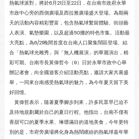
熱氣球派對」將於6月21日至22日，在台南市政府永華
市政中心旁的西側廣場及西拉雅廣場盛大登場。為期兩
天的活動內容精彩豐富，包含熱氣球繫留體驗、街頭藝
人表演、氣墊樂園，以及超過50攤的特色市集。活動最
大亮點，為6/21晚間首度在台南人口聚集鬧區登場、結
合「熱氣球光雕秀」與「無人機展演」的華麗演出，精
彩可期。台南市長黃偉哲今（9）日於永華市政中心舉
辦記者會，向全國遊客介紹活動亮點，邀請大家共襄盛
舉，一同來台南感受熱氣球的魅力，為今年夏天留下美
好回憶。
黃偉哲表示，隨著夏季腳步到來，許多民眾早已迫不
及待地規劃屬於自己的夏日行程。他指出，台南不僅有
香甜可口的夏季水果、琳瑯滿目的道地美食，今年更特
別的是，市府旁廣場將化身為熱鬧繽紛的熱氣球嘉年華