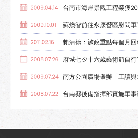
台南市海岸景觀工程榮獲20
2009.04.14
蘇煥智前往永康營區慰問軍
2009.10.01
賴清德：施政重點每個月回
2011.02.16
府城七夕十六歲藝術節自行
2008.07.26
南方公園廣場舉辦「工讀與
2009.07.24
台南縣後備指揮部實施軍事
2008.07.22