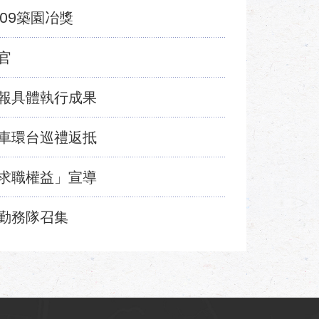
09築園冶獎
官
報具體執行成果
車環台巡禮返抵
求職權益」宣導
勤務隊召集