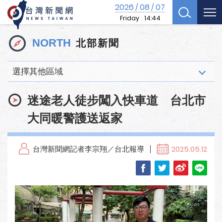
2026
08
07
/
/
Friday
14:44
北部新聞
NORTH
選擇其他區域
迷途老人徒步闖入快車道 台北市
大同暖警護送返家
台灣新聞網記者李宗翔／台北報導
2025.05.12