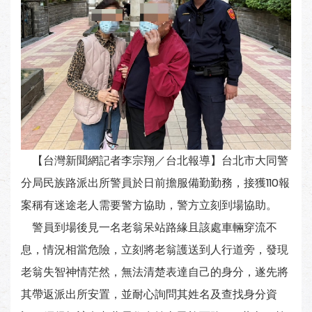
【台灣新聞網記者李宗翔／台北報導】台北市大同警
分局民族路派出所警員於日前擔服備勤勤務，接獲110報
案稱有迷途老人需要警方協助，警方立刻到場協助。
警員到場後見一名老翁呆站路緣且該處車輛穿流不
息，情況相當危險，立刻將老翁護送到人行道旁，發現
老翁失智神情茫然，無法清楚表達自己的身分，遂先將
其帶返派出所安置，並耐心詢問其姓名及查找身分資