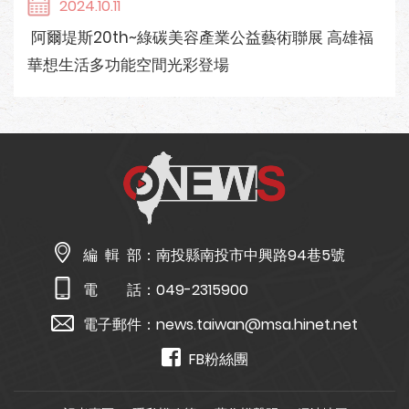
2024.10.11
阿爾堤斯20th~綠碳美容產業公益藝術聯展 高雄福
華想生活多功能空間光彩登場
編 輯 部：
南投縣南投市中興路94巷5號
電 話：
049-2315900
電子郵件：
news.taiwan@msa.hinet.net
FB粉絲團