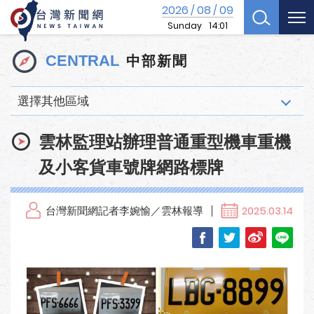
2026
08
09
/
/
Sunday
14:01
中部新聞
CENTRAL
選擇其他區域
雲林監理站辦理普通重型機車重機
及小客貨車號牌網路標牌
台灣新聞網記者李婉愉／雲林報導
2025.03.14