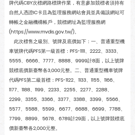
牌代碼CBY次標網路標牌作業，有意參加競標者須持有
自然人憑證IC卡且為監理服務網站會員並具備該網站可
轉帳之金融機構帳戶，競標網址為監理服務網
(https://www.mvdis.gov.tw/)。
此次標售之級別、號牌及底價如下：一、普通重型機
車號牌代碼PFS第一級首標：PFS-1111、2222、3333、
5555、6666、7777、8888、9999計8面，以上號牌
競標底價新臺幣各3,000元整。二、普通重型機車號牌
代碼PFS第二級首標：PFS-1122、1133、1155、1166、
1177、1188、1199、2233、2255、2277、2288、
2299、3355、3366、3377、3388、3399、5566、
5577、5588、5599、6677、6688、6699、7788、
7799、8899、5678、6789計29面，以上號牌競標底
價新臺幣各2,000元整。