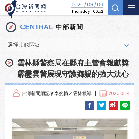
2026
08
06
/
/
Thursday
06:52
中部新聞
CENTRAL
選擇其他區域
雲林縣警察局在縣府主管會報獻獎
霹靂雲警展現守護鄉親的強大決心
台灣新聞網記者李婉愉／雲林報導
2025.01.14