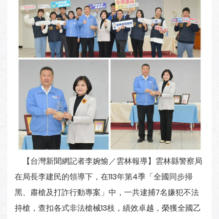
【台灣新聞網記者李婉愉／雲林報導】雲林縣警察局
在局長李建民的領導下，在113年第4季「全國同步掃
黑、肅槍及打詐行動專案」中，一共逮捕7名嫌犯不法
持槍，查扣各式非法槍械13枝，績效卓越，榮獲全國乙