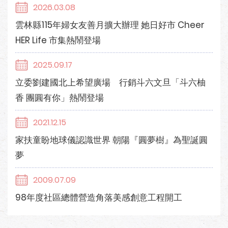
2026.03.08
雲林縣115年婦女友善月擴大辦理 她日好市 Cheer
HER Life 市集熱鬧登場
2025.09.17
立委劉建國北上希望廣場 行銷斗六文旦「斗六柚
香 團圓有你」熱鬧登場
2021.12.15
家扶童盼地球儀認識世界 朝陽『圓夢樹』為聖誕圓
夢
2009.07.09
98年度社區總體營造角落美感創意工程開工