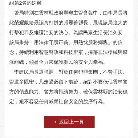
組第2名的殊榮！
警局特別在雲林縣政府舉辦主管會報中，由李局長將
此榮耀獻給最認真打拼的張麗善縣長，展現該局強大的
打擊犯罪及維護治安的決心。為讓民眾生活長治久安，
該局秉持「用法律守護正義、用熱忱服務鄉親」的信
念，持續利用智慧警政和科技辦案，掃蕩非法槍械與幫
派組織，傾盡全力來保護縣民的安全與幸福。
李建民局長還強調，對於任何犯罪集團，不管手法、
管道多隱密，凡走過必留下痕跡，絕對不要低估雲林警
方的偵查能力。警方將持續努力，確保雲林縣的治安穩
定，絕不容忍任何威脅社會安全的脫序行為。
返回上一頁