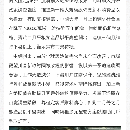
國大陸定調今年度將擴大經濟刺激政策，同時加大貨幣
政策調控強度，推進新一輪大規模設備更新和消費品以
舊換新，有助支撐鋼需，中國大陸一月上旬鋼材社會庫
存降至766.63萬噸，維持近五年低檔，供給面仍相對緊
縮。寶武二月平板類產品以平高盤開出，連續三個月維
持平盤以上，顯示鋼市前景持穩。
中鋼指出，由於全球製造業需求尚未全面改善，市場
觀望川普新政對國際政經的影響，復以第一季適逢農曆
春節，工作天數減少，下游用戶採購保守。總體經濟維
持溫和成長態勢不變，節後需求可望陸續釋出，加上新
台幣貶值有助提升客戶外銷報價競爭力。考量下游庫存
仍處調整階段，為穩定客戶購料信心，針對二月份之月
盤產品以平盤開出，同時續推多元配套方案以協助用戶
爭取訂單。