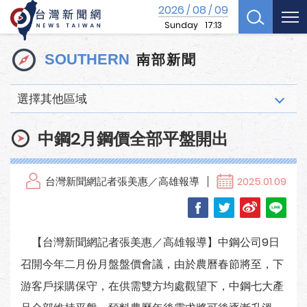
2026
08
09
/
/
Sunday
17:13
南部新聞
SOUTHERN
選擇其他區域
中鋼2月鋼價全部平盤開出
台灣新聞網記者張美惠／高雄報導
2025.01.09
【台灣新聞網記者張美惠／高雄報導】中鋼公司9日
召開今年二月份月盤盤價會議，由於農曆春節將至，下
游客戶採購保守，在供需雙方均處觀望下，中鋼七大產