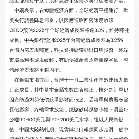
品全部維持平盤，預料農曆年後需求將可後逐漸升溫。
中鋼表示，在總體經濟方面，全球經濟平穩運行，歐
美央行調整降息節奏，以因應通膨回落速度放緩，
OECD預估2025年全球經濟成長率將達3.3%，維持穩健
成長。中央銀行預測2025年台灣經濟成長率為3.25%，
台灣內需表現穩定，科技業持續帶動出口與投資，終端
市場高利率環境緩解，有助傳統產業逐漸擺脫谷底，整
體經濟表現將更趨均衡。
在鋼鐵市場方面，台灣十一月工業生產指數連續九個
月正成長，其中基本金屬指數由負轉正，惟外銷訂單仍
因產能過剩與低價競爭影響而低迷。受淡季與農曆春節
長假影響，終端需求放緩，鐵礦砂與煤礦小幅下滑至每
公噸90~100美元與190~200美元水準，復以人民幣貶
值，中國大陸熱軋期、現貨與出口報價同步走滑，然中