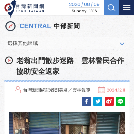
2026
08
09
/
/
Sunday
13:16
中部新聞
CENTRAL
選擇其他區域
老翁出門散步迷路 雲林警民合作
協助安全返家
台灣新聞網記者劉美君／雲林報導
2024.12.11