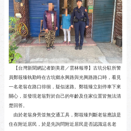
【台灣新聞網記者劉美君／雲林報導】古坑分駐所警
員鄭筱臻執勤時在古坑鄉永興路與光興路路口時，看見
一名老翁在路口徘徊，疑似迷路。鄭筱臻立刻停車下來
關心，並發現老翁對於自己的年齡及住家位置皆無法清
楚回答。
由於老翁身旁並無交通工具，鄭筱臻判斷老翁應該是
住在附近居民，於是先詢問附近居民是否認識這名老