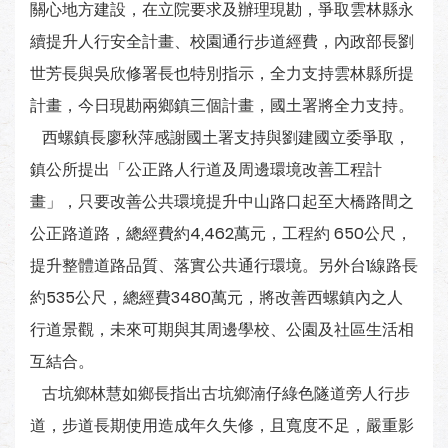
關心地方建設，在立院要求及辦理現勘，爭取雲林縣永
續提升人行安全計畫、校園通行步道經費，內政部長劉
世芳長與吳欣修署長也特別指示，全力支持雲林縣所提
計畫，今日現勘兩鄉鎮三個計畫，國土署將全力支持。
西螺鎮長廖秋萍感謝國土署支持與劉建國立委爭取，
鎮公所提出「公正路人行道及周邊環境改善工程計
畫」，只要改善公共環境提升中山路口起至大橋路間之
公正路道路，總經費約4,462萬元，工程約 650公尺，
提升整體道路品質、落實公共通行環境。另外台1線路長
約535公尺，總經費3480萬元，將改善西螺鎮內之人
行道景觀，未來可期與其周邊學校、公園及社區生活相
互結合。
古坑鄉林慧如鄉長指出古坑鄉湳仔綠色隧道旁人行步
道，步道長期使用造成年久失修，且寬度不足，嚴重影