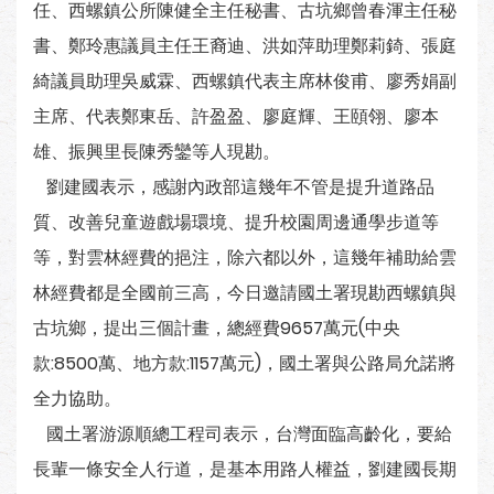
任、西螺鎮公所陳健全主任秘書、古坑鄉曾春渾主任秘
書、鄭玲惠議員主任王裔迪、洪如萍助理鄭莉錡、張庭
綺議員助理吳威霖、西螺鎮代表主席林俊甫、廖秀娟副
主席、代表鄭東岳、許盈盈、廖庭輝、王頤翎、廖本
雄、振興里長陳秀鑾等人現勘。
劉建國表示，感謝內政部這幾年不管是提升道路品
質、改善兒童遊戲場環境、提升校園周邊通學步道等
等，對雲林經費的挹注，除六都以外，這幾年補助給雲
林經費都是全國前三高，今日邀請國土署現勘西螺鎮與
古坑鄉，提出三個計畫，總經費9657萬元(中央
款:8500萬、地方款:1157萬元)，國土署與公路局允諾將
全力協助。
國土署游源順總工程司表示，台灣面臨高齡化，要給
長輩一條安全人行道，是基本用路人權益，劉建國長期