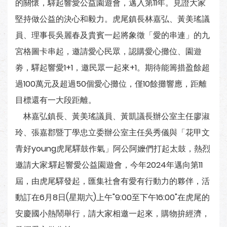
的關懷，驛起響愛公益園遊會，邁入第11年。見證大家
堅持做公益的決心和毅力。虎尾鎮長林嘉弘、黃美瑤議
員、理事長吳麗春及貴賓一起將象徵「愛的串連」的九
宮格圖卡串起，邀請愛心民眾，認購愛心攤位、園遊
劵，驛起響愛1+1，邀民眾一起來+1。期待能籌措盈餘超
過100萬元及超過50個愛心攤位，僅10餘攤響應，距離
目標還有一大段距離。
林嘉弘鎮長、黃美瑤議員、黃凱議長辦公室主任廖淑
玲、張嘉郡暨丁學忠立委辦公室主任吳秀儀與「花甲文
青好young虎尾驛鼓作氣」阿公阿嬤們打起太鼓，熱烈
邀請大家:驛起響愛公益園遊會，今年2024年邁向第11
屆，由虎尾驛發起，匯集社會有愛有行動力的夥伴，活
動訂在6月8日(星期六)上午"9:00至下午16:00"在虎尾的
安慶國小熱鬧舉行，請大家相邀一起來，購物拚經濟，