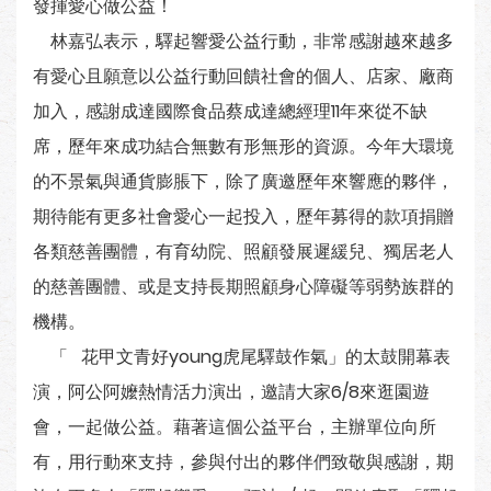
發揮愛心做公益！
林嘉弘表示，驛起響愛公益行動，非常感謝越來越多
有愛心且願意以公益行動回饋社會的個人、店家、廠商
加入，感謝成達國際食品蔡成達總經理11年來從不缺
席，歷年來成功結合無數有形無形的資源。今年大環境
的不景氣與通貨膨脹下，除了廣邀歷年來響應的夥伴，
期待能有更多社會愛心一起投入，歷年募得的款項捐贈
各類慈善團體，有育幼院、照顧發展遲緩兒、獨居老人
的慈善團體、或是支持長期照顧身心障礙等弱勢族群的
機構。
「 花甲文青好young虎尾驛鼓作氣」的太鼓開幕表
演，阿公阿嬤熱情活力演出，邀請大家6/8來逛園遊
會，一起做公益。藉著這個公益平台，主辦單位向所
有，用行動來支持，參與付出的夥伴們致敬與感謝，期