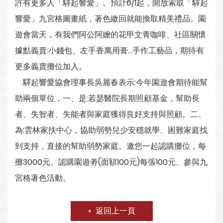
許有更多人「驛起響愛」。預計6/1起，開放索取「驛起
響愛」九宮格圖畫紙，著色繳回就能換取精美禮品。園
遊會當天，有我們阿公阿嬤的花甲文青咖啡、社區關懷
據點義賣:小錢包、左手香萬用膏...手作工藝品，期待有
更多義賣攤位加入。
驛起響愛協會理事長吳麗春表示:今年園遊會期待能幫
助兩個單位，一、是:若瑟醫院長期照顧基金，幫助長
者、失智者、失能者與家庭獲得良好支持與照顧。二、
為:雲林家扶中心，協助弱勢兒少安穩就學、困難家庭找
到支持，直接的幫助弱勢家庭。邀您一起認購攤位，每
攤3000元、認購園遊劵(面額100元)每張100元、參與九
宮格著色活動。
返回上一頁