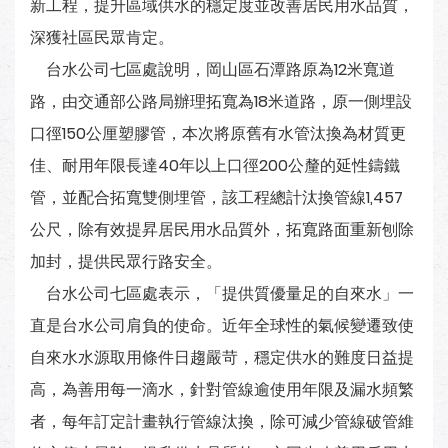
新工程，提升區域供水的穩定度並改善居民用水品質，
深獲社區民眾肯定。
台水公司七區處說明，岡山區石潭路原為12米寬道
路，由交通部公路局辦理拓寬為18米道路，原一側埋設
口徑150公厘塑膠管，本次將原舊有水管汰換為材質更
佳、耐用年限長達40年以上口徑200公釐的延性鑄鐵
管，並配合拓寬雙側埋管，該工程總計汰換管線1,457
公尺，除有效提昇居民用水品質外，拓寬路面重新刨除
加封，提供民眾行路安全。
台水公司七區處表示，「提供質優量足的自來水」一
直是台水公司肩負的使命。近年全球性的氣候變遷致使
自來水水源取用條件日趨嚴苛，穩定供水的難度日益提
高，為善用每一滴水，針對管線逾使用年限及漏水頻繁
者，每年訂定計畫執行管線汰換，除可減少管線破管維