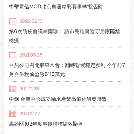
中華電信MOD北京奧運精彩賽事轉播活動
2020.02.10
第6次防疫會議韓國瑜： 請市民確實遵守居家隔離
檢疫
2021.08.25
台船公司召開股東常會：翻轉營運穩定獲利 今年前7
月合併稅前盈餘6116萬元
2011.01.28
中鋼 金屬中心成立軸承產業高值化研發聯盟
2013.12.27
高雄關102年度事後稽核績效顯著