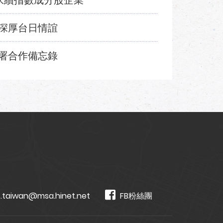
永續指數成分股企業
深厚台日情誼
署合作備忘錄
.taiwan@msa.hinet.net
FB粉絲團