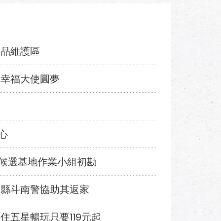
空品維護區
助幸福大使圓夢
心
候選基地作業小組初勘
林縣斗南警協助其返家
園住五星暢玩只要119元起