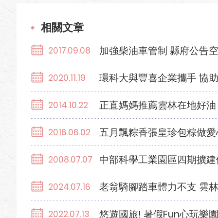
相關文章
加強柴油車管制 縣府公告
2017.09.08
環科大與豐喜企業攜手 協
2020.11.19
正直媽媽推薦雲林在地好油
2014.10.22
五月飄粽香張皇珍包粽做愛
2016.06.02
中部科學工業園區四期擴建
2008.07.07
老翁騎腳踏車體力不支 雲
2024.07.16
悠遊國旅! 暑假Fun心玩樂
2022.07.13