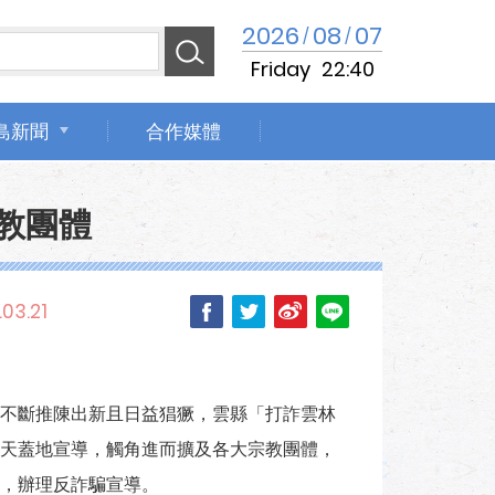
2026
08
07
/
/
Friday
22:40
島新聞
合作媒體
教團體
03.21
不斷推陳出新且日益猖獗，雲縣「打詐雲林
天蓋地宣導，觸角進而擴及各大宗教團體，
，辦理反詐騙宣導。