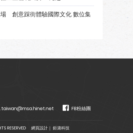
登場 創意踩街體驗國際文化 數位集
.taiwan@msa.hinet.net
FB粉絲團
TS RESERVED
網頁設計
｜ 鉅潞科技