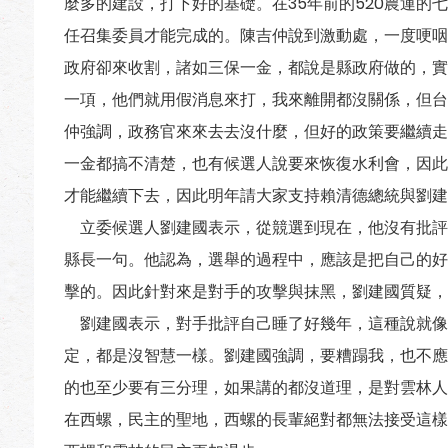
麼多的建設，打下好的基礎。在35年前的520農運的
任召集委員才能完成的。陳吉仲說到激動處，一度哽咽
政府卻來收割，諸如三保一金，都說是縣政府做的，實
一項，他們就用假消息來打，我來離開都沒關係，但台
仲強調，政務官來來去去沒什麼，但好的政策要繼續走
一金都搞不清楚，也有候選人說要來恢復水利會，因此
才能繼續下去，因此明年請大家支持賴清德總統與劉建
立委候選人劉建國表示，從競選到現在，他沒有批評
縣長一句。他認為，選舉的過程中，應該是把自己的好
擊的。因此針對來是對手的攻擊與抹黑，劉建國質疑，
劉建國表示，對手批評自己睡了好幾年，這種說就像
定，都是沒智慧一樣。劉建國強調，要糟蹋我，也不應
的也至少要有三分理，如果講的都沒道理，是對雲林人
在西螺，民主的聖地，西螺的長輩絕對都無法接受這樣