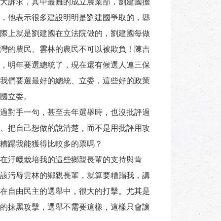
七大訴求，其中最難的成立農業部，劉建國擔
，他表示很多建設明明是劉建國爭取的，縣
際上就是劉建國在立法院做的，劉建國每做
灣的農民、雲林的農民不可以被欺負！陳吉
，明年要選總統了，現在還有候選人連三保
我們要選最好的總統、立委，這些好的政策
國立委。
過對手一句，甚至去年選舉時，也沒批評過
、把自己想做的說清楚，而不是用批評用攻
糟蹋我能獲得比較多的票嗎？
在汙衊栽培我的這些鄉親長輩的支持與肯
該污辱雲林的鄉親長輩，就算要糟蹋我，講
在自由民主的選舉中，很大的打擊。尤其是
的抹黑攻擊，選舉不需要這樣，這樣只會讓