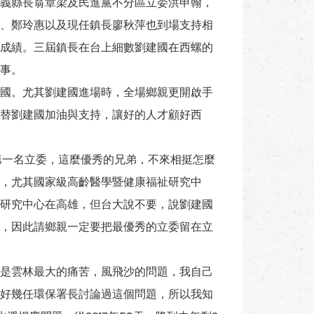
義縣長翁章梁及民進黨不分區立委洪申翰，
、鄭玲惠以及現任鎮長廖秋萍也到場支持相
成績。三屆鎮長在台上細數劉建國在西螺的
事。
國。尤其劉建國進場時，全場鄉親更開啟手
替劉建國加油與支持，讓好的人才顧好西
第一名立委，這麼優秀的兄弟，不來相挺怎麼
，尤其國家級高齡醫學暨健康福祉研究中
研究中心在高雄，但台大說不要，說劉建國
，因此請鄉親一定要把最優秀的立委留在立
是雲林最大的痛苦，風飛沙的問題，我自己
好幾任環保署長討論過這個問題，所以我知