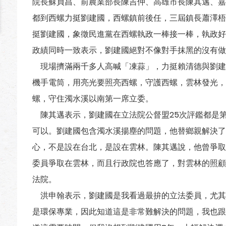
院長蘇貞昌、前農業部長陳吉仲、高雄市長陳其邁、嘉
都到西螺力挺劉建國，西螺鎮前後任，三屆鎮長蕭澤梧
挺劉建國，象徵民進黨在西螺執政一棒接一棒，執政好
政績同時一致表示，劉建國絕對不像對手抹黑的沒有做
現場擠滿兩千多人高喊「凍蒜」，力挺賴清德與劉建
機手電筒，用亮光要照亮西螺，守護西螺，雲林發光，
螺，守住濁水溪以南第一席立委。
陳其邁表示，劉建國在立法院公督盟25次評鑑都是
可以。劉建國包含濁水溪揚塵的問題，他替鄉親解決了
心，不是設在台北，是設在雲林。陳其邁說，他曾爭取
委員爭取在雲林，而且行政院也答應了，對雲林的照顧
法院。
洪申翰表示，劉建國是我看過最拚的立法委員，尤其
是環保專業，因此知道這是非常難解決的問題，我也跟