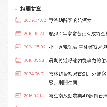
相關文章
專洗劫醉客的陪酒女
2009.04.02
歷經10年寒窗苦讀有成終金
2010.08.24
小心退稅詐騙 雲林警察局
2024.05.02
暑期將近呼籲勿從事危險駕
2010.05.28
雲林縣警察局首創戶外警察
2024.06.01
馨」別開生面
雲嘉南啟動農業4.0翻轉台
2016.04.14