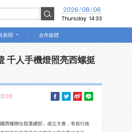
2026
08
06
/
/
Thursday
14:33
島新聞
合作媒體
噎 千人手機燈照亮西螺挺
12.03
國西螺聯合競選總部」成立大會，有前行政