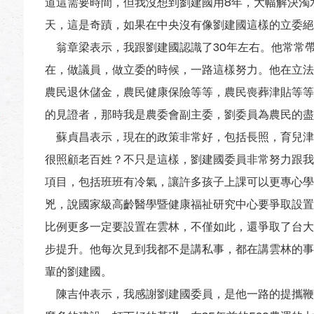
道這需要時間，但我沒想到劉建國用8年，大幅解決濁水
天，這是奇蹟，如果在中央沒有像劉建國這樣的立委絕
翁章梁表示，我跟劉建國認識了30年左右。他常常
在，做議員，做立委的時候，一路這樣努力。他在立法
農民退休儲金，農民健康保險等等，農民喪葬津貼等等
的見證者，那時我是農委會副主委，劉委員為農民的盡
蘇貞昌表示，現在的政策非常好，包括長照，育兒津
很照顧老百姓？不只是這樣，劉建國委員非常努力跟我
項目，包括班班有冷氣，讓許多孩子上課可以更專心學
兇，說國家級高齡醫學暨健康福祉研究中心要爭取設置
比例更多一定要設置在雲林，不僅如此，還爭取了台大
步提升。他每次見到我都不是講私事，都在講雲林的事
輩的劉建國。
陳吉仲表示，我感謝劉建國委員，是他一路的提攜鞭