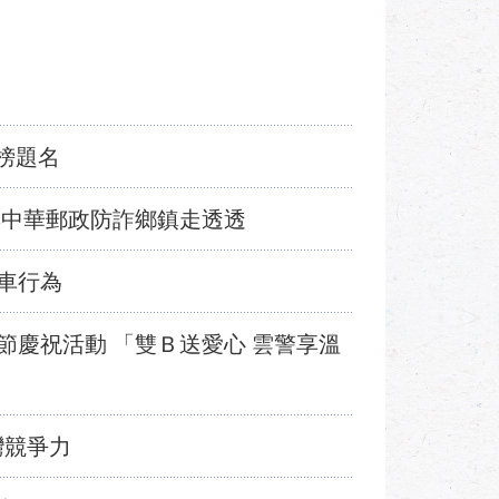
榜題名
與中華郵政防詐鄉鎮走透透
車行為
節慶祝活動 「雙Ｂ送愛心 雲警享溫
灣競爭力