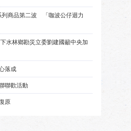
系列商品第二波 「咖波公仔迴力
南下水林鄉勘災立委劉建國籲中央加
心落成
聯聯歡活動
復原