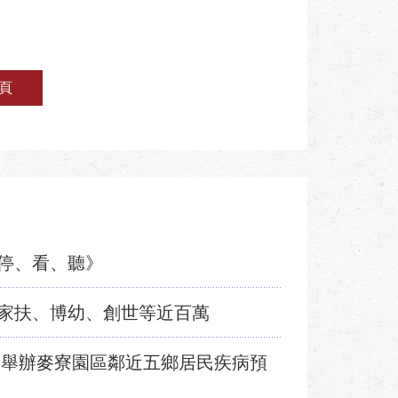
頁
停、看、聽》
家扶、博幼、創世等近百萬
業舉辦麥寮園區鄰近五鄉居民疾病預