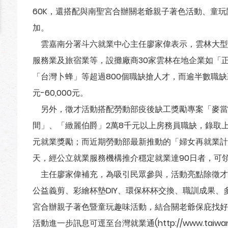
60K，還搭配與南聖宮合辦關老爺親子著色活動、童
加。
雲嘉南分署斗六就業中心主任廖家偉表示，雲林大型
服務業及旅宿業等，設攤廠商30家雲林在地企業如「
「台灣卜蜂」等超過800個職缺搶人才，而逾半數職缺薪資
元-60,000元。
另外，徵才活動搭配勞動部疫後缺工獎勵專案「麥當勞
間」、「緻麗伯爵」2萬8千元以上房務員職缺，錄取上
元就業獎勵；而近期勞動部最新推動的「婦女再就業計
天，經公立就業服務機構推介穩定就業達90日者，可領取
主任廖家偉補充，為吸引民眾參與，活動亮點除徵才
公益義剪、彩繪杯墊DIY、環保杯杯交換、職訓成果
宮合辦親子著色暨童玩趣味活動，結合關老爺保庇找好
活動進一步訊息可逕至台灣就業通(http://www.taiwa