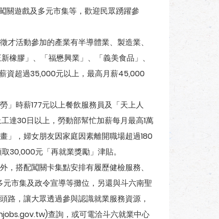
玩闖關遊戲及多元市集等，歡迎民眾踴躍參
徵才活動參加的產業有半導體業、製造業、
正新橡膠」、「福懋興業」、「義美食品」、
超過35,000元以上，最高月薪45,000
」時薪177元以上餐飲服務員及「天上人
工達30日以上，勞動部幫忙加薪每月最高1萬
畫」，婦女朋友因家庭因素離開職場超過180
30,000元「再就業獎勵」津貼。
外，搭配闖關卡集點安排有履歷健檢服務、
、多元市集及政令宣導等攤位，另還與斗六南聖
頭路，讓大眾透過參與認識就業服務資源，
njobs.gov.tw)查詢，或可電洽斗六就業中心