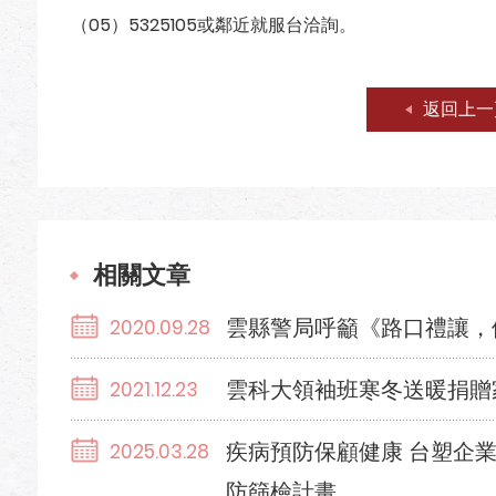
（05）5325105或鄰近就服台洽詢。
返回上一
相關文章
雲縣警局呼籲《路口禮讓，
2020.09.28
雲科大領袖班寒冬送暖捐贈
2021.12.23
疾病預防保顧健康 台塑企
2025.03.28
防篩檢計畫