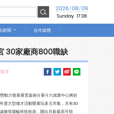
2026
08
09
/
/
Sunday
17:38
島新聞
合作媒體
30家廠商800職缺
10.11
勞動力發展署雲嘉南分署斗六就業中心將於
舉辦年度大型徵才活動暨童玩多元市集，共有30
業誠徵現場輪班技術員，開出月薪最高可領