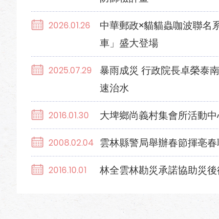
中華郵政×貓貓蟲咖波聯名
2026.01.26
車」盛大登場
暴雨成災 行政院長卓榮泰
2025.07.29
速治水
大埤鄉尚義村集會所活動中
2016.01.30
雲林縣警局舉辦春節揮亳春
2008.02.04
林全雲林勘災承諾協助災後
2016.10.01