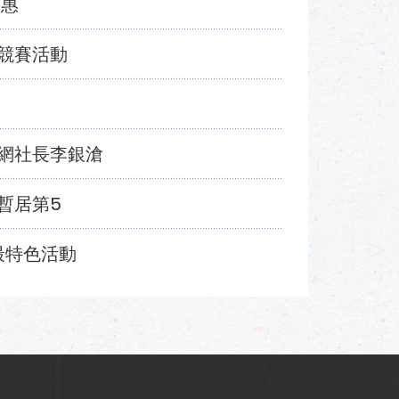
受惠
競賽活動
網社長李銀滄
暫居第5
最特色活動