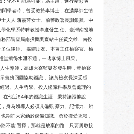
鑑識：化不可能為可能」為主題，進行精彩演
任訪問學者時，曾受教於李博士，在濃厚師生情
博士夫人 蔣霞萍女士、前警政署長謝銀黨、中
大學化學系特聘教授李進發主 任、臺灣南投地
法務部調查局南投縣調查站主任黃文雄、南投
會多位律師、 媒體朋友、本署主任檢察官、檢
大禮堂擠得水泄不通，一睹李博士風采。
人生導師，高雄大寮監獄案發生時，黃檢察
示義務回國協助鑑識， 讓黃檢察長深受感
經過、人生哲學、投入鑑識科學及曾處理的
， 在他近64年的鑑識生涯，秉持讓證據說
賓，身為領導人必須具備觀 察力、記憶力、辨
，也期許大家勤於儲備知識、勇於接受挑戰，
條路不能 選擇，那就是放棄的路，只要勇敢接