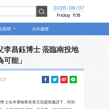
2026
08
07
/
/
Friday
11:18
島新聞
合作媒體
父李昌鈺博士 蒞臨南投地
為可能」
.21
博 士在本署檢察長黃元冠盛情邀請下，特別