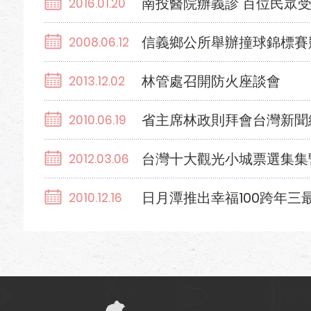
南投醫院辦義診 百位民眾
2016.01.20
信義鄉公所舉辦撞球錦標賽
2008.06.12
林管處召開防火座談會
2013.12.02
省主席林政則拜會台灣新聞
2010.06.19
台灣十大觀光小城票選集集
2012.03.06
日月潭推出幸福100跨年三
2010.12.16