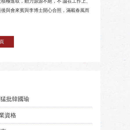
度積極進取，動力源源不絕，不 論在工作上、
最後與會來賓與李博士開心合照，滿載春風而
頁
瑜猛批韓國瑜
業資格