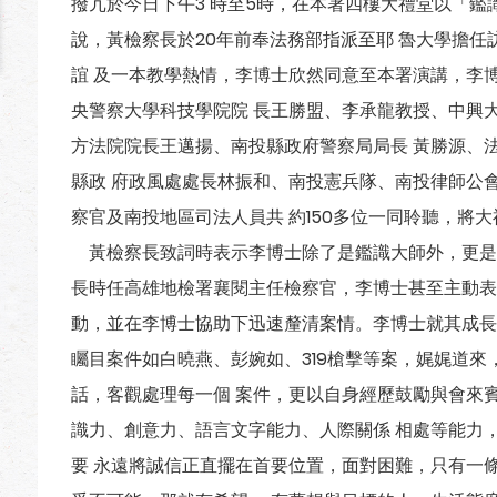
撥冗於今日下午3 時至5時，在本署四樓大禮堂以「
說，黃檢察長於20年前奉法務部指派至耶 魯大學擔
誼 及一本教學熱情，李博士欣然同意至本署演講，李
央警察大學科技學院院 長王勝盟、李承龍教授、中興
方法院院長王邁揚、南投縣政府警察局局長 黃勝源、
縣政 府政風處處長林振和、南投憲兵隊、南投律師公
察官及南投地區司法人員共 約150多位一同聆聽，將
黃檢察長致詞時表示李博士除了是鑑識大師外，更是
長時任高雄地檢署襄閱主任檢察官，李博士甚至主動表
動，並在李博士協助下迅速釐清案情。李博士就其成長
矚目案件如白曉燕、彭婉如、319槍擊等案，娓娓道來
話，客觀處理每一個 案件，更以自身經歷鼓勵與會來
識力、創意力、語言文字能力、人際關係 相處等能力
要 永遠將誠信正直擺在首要位置，面對困難，只有一