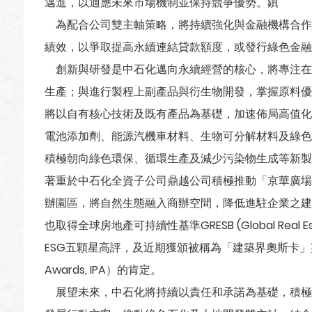
邁進，以適應未來市場機制並保持競爭優勢。鎮
為配合公司雙主軸策略，將持續強化與金融機構合作關
績效，以爭取提高永續連結貸款額度，或發行綠色金融
創新與研發是中石化邁向永續經營的核心，將專注在
生產；與進行製程上副產品與衍生物開發，掌握原料優
將以自有核心技術及既有產品為基礎，加速佈局高值化產
電池添加劑、能源汽機車材料、生物可分解材料及綠色環
積極朝向綠色環保、循環生產及減少污染物生成等新製
著重於中石化全資子公司鼎越公司積極推動「京華廣場」
辦園區，將自然生態融入商辦空間，降低進駐企業之建
也取得全球房地產可持續性基準GRESB (Global Real Estate 
ESG五顆星高評，及近期獲頒被稱為「建築界奧斯卡」英國國際地
Awards, IPA）的肯定。
展望未來，中石化將持續以責任和承諾為基礎，積極