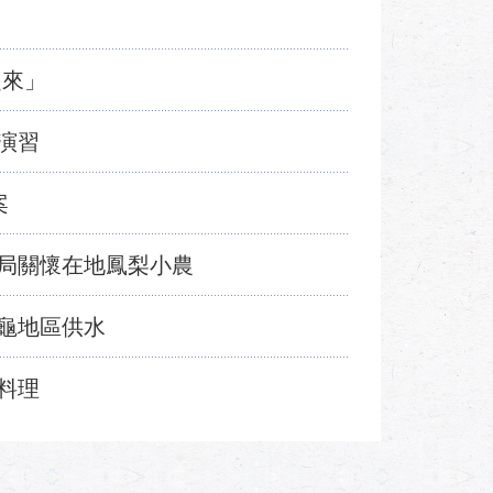
起來」
演習
案
局關懷在地鳳梨小農
龜地區供水
料理