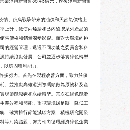
，營業淨損新台幣38.46億元，稅後淨利新台幣
臨疫情、俄烏戰爭帶來的油價和天然氣價格上
率上升，致使丙烯腈和己內醯胺系列產品的
銷售價格和銷量深受影響。面對大環境的挑
司的經營管理，透過不同功能之委員會和科
源持續滾動發展。公司並逐步落實綠色轉型
務，以穩固獲利能力。
許多努力。首先在製程改善方面，致力於優
耗、並推動高雄港洲際碼頭做為原物料及產
實現節能減碳和永續轉型。其次在綠色能源
生產效率和節能，重視環境碳足跡，降低工
理系統，確實推行節能減碳方案，積極研究開發
料等污染議題，努力朝向循環經濟綠色企業