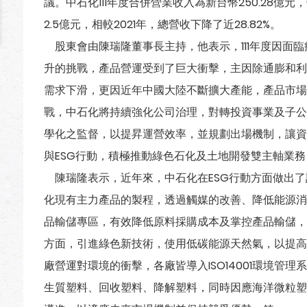
議。中石化111年度合併營業收入為新台幣250.28億元
2.5億元，相較2021年，總營收下降了近28.82%。
股東會由陳瑞隆董事長主持，他表示，111年度因面
升的挑戰，產品營運受到了巨大衝擊，主因除通膨和利
需求下滑，更因近年中國大陸不斷擴大產能，產品市場
戰，中石化將持續強化公司治理，對轉投資事業及子公
學化之監督，以提昇運營效率，並規劃出場機制，讓資
與ESG行動，積極推動綠色石化及土地開發雙主軸業
陳瑞隆表示，近年來，中石化在ESG行動方面做出了
化現有主力產品的製程，透過觸媒的改善、降低能源消
品輸儲專區，有效降低原料採購成本及掌控產品輸儲，
方面，引進綠色新技術，使用低碳能源天然氣，以提高
廠營運對環境的衝擊，各廠皆導入ISO14001環境管
生質塑料、回收塑料、降解塑料，同時因應海洋微粒塑