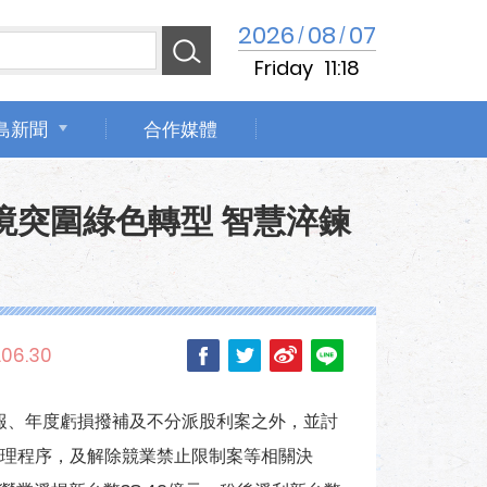
2026
08
07
/
/
Friday
11:18
島新聞
合作媒體
境突圍綠色轉型 智慧淬鍊
.06.30
度財報、年度虧損撥補及不分派股利案之外，並討
理程序，及解除競業禁止限制案等相關決