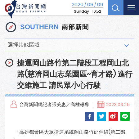
2026
08
09
/
/
Sunday
10:52
南部新聞
SOUTHERN
選擇其他區域
捷運岡山路竹第二階段工程岡山北
路(慈濟岡山志業園區~育才路) 進行
交維施工 請民眾小心行駛
台灣新聞網記者張美惠／高雄報導
2023.03.25
「高雄都會區大眾捷運系統岡山路竹延伸線(第二階