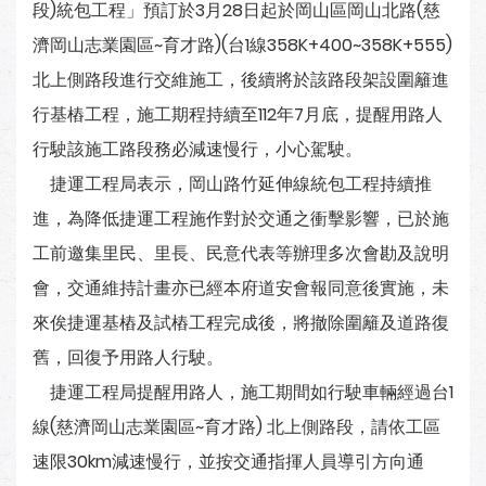
段)統包工程」預訂於3月28日起於岡山區岡山北路(慈
濟岡山志業園區~育才路)(台1線358K+400~358K+555)
北上側路段進行交維施工，後續將於該路段架設圍籬進
行基樁工程，施工期程持續至112年7月底，提醒用路人
行駛該施工路段務必減速慢行，小心駕駛。
捷運工程局表示，岡山路竹延伸線統包工程持續推
進，為降低捷運工程施作對於交通之衝擊影響，已於施
工前邀集里民、里長、民意代表等辦理多次會勘及說明
會，交通維持計畫亦已經本府道安會報同意後實施，未
來俟捷運基樁及試樁工程完成後，將撤除圍籬及道路復
舊，回復予用路人行駛。
捷運工程局提醒用路人，施工期間如行駛車輛經過台1
線(慈濟岡山志業園區~育才路) 北上側路段，請依工區
速限30km減速慢行，並按交通指揮人員導引方向通