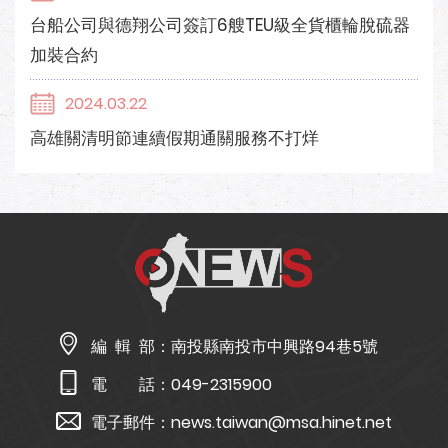
台船公司與德翔公司簽訂6艘TEU級全貨櫃輪脫硫器
加裝合約
2024.03.22
高雄關清明節連續假期通關服務不打烊
編 輯 部：
南投縣南投市中興路94巷5號
電 話：
049-2315900
電子郵件：
news.taiwan@msa.hinet.net