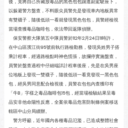
後，竟將自己所藏放毒品的黑色包包踢進副駕駛座下，
以躲避警方盤查，不料眼尖員警先是發現車內地板異常
有雙襪子，隨後低頭一看就發現黑色包包，員警經檢視
當場查獲毒品咖啡包，依法帶回返隊偵辦。
保安警察大隊第五中隊員警於112年2月24日11時許，
在中山區濱江街95號前執行路檢勤務，發現吳姓男子搭
乘計程車，經過路檢點時神色慌張，故攔停實施盤查，
員警於盤查過程中仔細端詳計程車後座，先是在吳男座
位地板上發現一雙襪子，隨後低頭一看竟發現一黑色包
包，經吳男同意配合檢視後，員警在包包內查獲印有
「牛B」字樣之毒品咖啡包15包，經當場檢驗結果呈毒
品安非他命陽性反應，全案依毒品危害防制條例案移送
轄區中山分局續辦。
警方呼籲，近年國內各種毒品氾濫，已造成整體社會