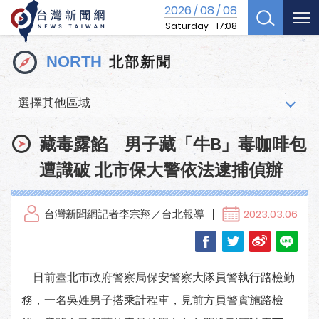
2026
08
08
/
/
Saturday
17:08
北部新聞
NORTH
選擇其他區域
藏毒露餡 男子藏「牛B」毒咖啡包
遭識破 北市保大警依法逮捕偵辦
台灣新聞網記者李宗翔／台北報導
2023.03.06
日前臺北市政府警察局保安警察大隊員警執行路檢勤
務，一名吳姓男子搭乘計程車，見前方員警實施路檢