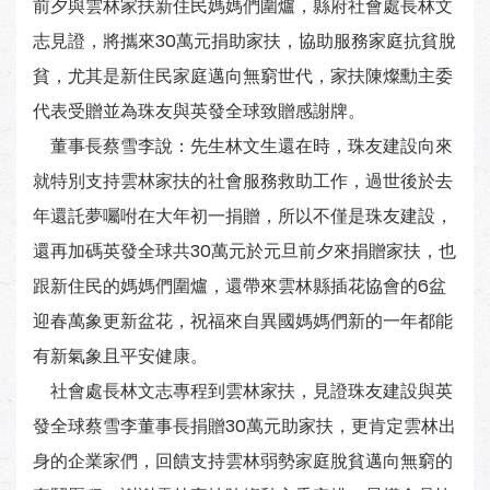
前夕與雲林家扶新住民媽媽們圍爐，縣府社會處長林文
志見證，將攜來30萬元捐助家扶，協助服務家庭抗貧脫
貧，尤其是新住民家庭邁向無窮世代，家扶陳燦勳主委
代表受贈並為珠友與英發全球致贈感謝牌。
董事長蔡雪李說：先生林文生還在時，珠友建設向來
就特別支持雲林家扶的社會服務救助工作，過世後於去
年還託夢囑咐在大年初一捐贈，所以不僅是珠友建設，
還再加碼英發全球共30萬元於元旦前夕來捐贈家扶，也
跟新住民的媽媽們圍爐，還帶來雲林縣插花協會的6盆
迎春萬象更新盆花，祝福來自異國媽媽們新的一年都能
有新氣象且平安健康。
社會處長林文志專程到雲林家扶，見證珠友建設與英
發全球蔡雪李董事長捐贈30萬元助家扶，更肯定雲林出
身的企業家們，回饋支持雲林弱勢家庭脫貧邁向無窮的