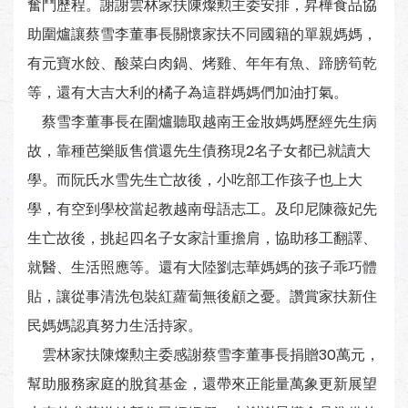
奮鬥歷程。謝謝雲林家扶陳燦勲主委安排，昇樺食品協
助圍爐讓蔡雪李董事長關懷家扶不同國籍的單親媽媽，
有元寶水餃、酸菜白肉鍋、烤雞、年年有魚、蹄膀筍乾
等，還有大吉大利的橘子為這群媽媽們加油打氣。
蔡雪李董事長在圍爐聽取越南王金妝媽媽歷經先生病
故，靠種芭樂販售償還先生債務現2名子女都已就讀大
學。而阮氏水雪先生亡故後，小吃部工作孩子也上大
學，有空到學校當起教越南母語志工。及印尼陳薇妃先
生亡故後，挑起四名子女家計重擔肩，協助移工翻譯、
就醫、生活照應等。還有大陸劉志華媽媽的孩子乖巧體
貼，讓從事清洗包裝紅蘿蔔無後顧之憂。讚賞家扶新住
民媽媽認真努力生活持家。
雲林家扶陳燦勲主委感謝蔡雪李董事長捐贈30萬元，
幫助服務家庭的脫貧基金，還帶來正能量萬象更新展望