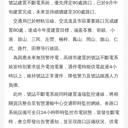
號誌建置不斷電系統，優先擇定80處路口，已於9月中
旬建置完成，未來並持續擴建至200處路口。
交通局已於輕軌沿線、交流道及市區重要路口完成建
置80處，達成今年度建置目標，涵蓋苓雅、前鎮、小
港、鼓山、三民、左營、楠梓、鳳山、岡山、旗山、仁
武、路竹、田寮等行政區。
為因應未來無預警停電，高雄市建置的號誌不斷電系
統皆特別要求提升電池電量，遇停電時能供電超過4小
時以上，維持號誌正常運作，降低警力及號誌維護人力
負擔。
此外，號誌不斷電系統同時建置遠端監控連線，將相
關資訊整合至智慧運輸中心交通即時監控網絡。各路口
系統設備可全日24小時即時監控市電狀態，當發生斷電
時，會立即發出告警通知，並呈現路口設備狀況、供電