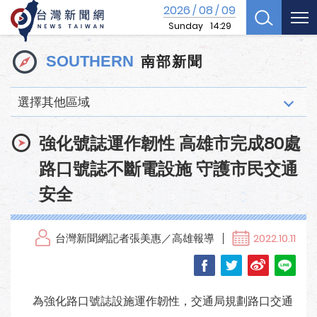
2026
08
09
/
/
Sunday
14:29
南部新聞
SOUTHERN
選擇其他區域
強化號誌運作韌性 高雄市完成80處
路口號誌不斷電設施 守護市民交通
安全
台灣新聞網記者張美惠／高雄報導
2022.10.11
為強化路口號誌設施運作韌性，交通局規劃路口交通