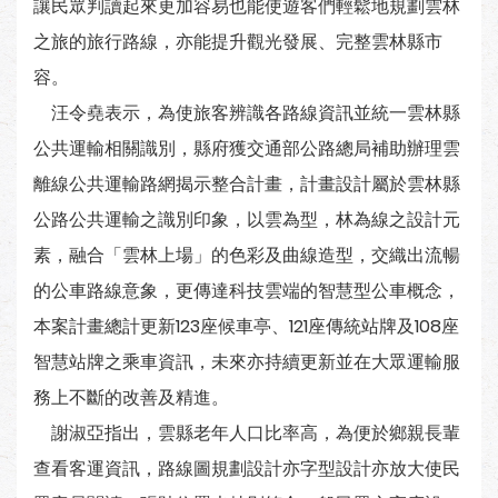
讓民眾判讀起來更加容易也能使遊客們輕鬆地規劃雲林
之旅的旅行路線，亦能提升觀光發展、完整雲林縣市
容。
汪令堯表示，為使旅客辨識各路線資訊並統一雲林縣
公共運輸相關識別，縣府獲交通部公路總局補助辦理雲
離線公共運輸路網揭示整合計畫，計畫設計屬於雲林縣
公路公共運輸之識別印象，以雲為型，林為線之設計元
素，融合「雲林上場」的色彩及曲線造型，交織出流暢
的公車路線意象，更傳達科技雲端的智慧型公車概念，
本案計畫總計更新123座候車亭、121座傳統站牌及108座
智慧站牌之乘車資訊，未來亦持續更新並在大眾運輸服
務上不斷的改善及精進。
謝淑亞指出，雲縣老年人口比率高，為便於鄉親長輩
查看客運資訊，路線圖規劃設計亦字型設計亦放大使民