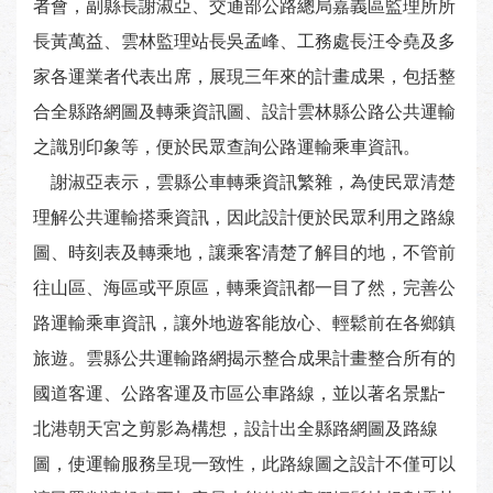
者會，副縣長謝淑亞、交通部公路總局嘉義區監理所所
長黃萬益、雲林監理站長吳孟峰、工務處長汪令堯及多
家各運業者代表出席，展現三年來的計畫成果，包括整
合全縣路網圖及轉乘資訊圖、設計雲林縣公路公共運輸
之識別印象等，便於民眾查詢公路運輸乘車資訊。
謝淑亞表示，雲縣公車轉乘資訊繁雜，為使民眾清楚
理解公共運輸搭乘資訊，因此設計便於民眾利用之路線
圖、時刻表及轉乘地，讓乘客清楚了解目的地，不管前
往山區、海區或平原區，轉乘資訊都一目了然，完善公
路運輸乘車資訊，讓外地遊客能放心、輕鬆前在各鄉鎮
旅遊。雲縣公共運輸路網揭示整合成果計畫整合所有的
國道客運、公路客運及市區公車路線，並以著名景點-
北港朝天宮之剪影為構想，設計出全縣路網圖及路線
圖，使運輸服務呈現一致性，此路線圖之設計不僅可以