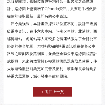
眾容易閱讀，張貼位置也特別符合一般民眾之高度設
計，路線圖上也新增了QRcode資訊，只要用手機做掃
描便能獲取最新、最即時的公車資訊。
汪令堯強調，本計畫依據張貼位置不同，設計三級層
級乘車資訊，在斗六火車站、斗南火車站、北港站、西
螺轉運站、虎尾站等人潮較多之轉運站張貼了全縣公車
路線的整合地圖、7大轉運站的轉乘資訊並彙整各公車
路線之時刻表及路網圖，並彙整全縣公車路線圖並設計
成摺頁，未來將放置於各轉運站供民眾索取及使用，使
大眾運輸服務能夠更加完善及便利，鼓勵年長者能夠多
搭乘大眾運輸，減少發生事故的風險。
返回上一頁