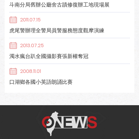
斗南分局舊辦公廳舍古蹟修復辦工地現場展
2011.07.15
虎尾警辦理全警局員警服務態度觀摩演練
2013.07.25
濁水瘋台趴全國攝影賽張新權奪冠
2008.11.01
口湖鄉各國小英語朗誦比賽