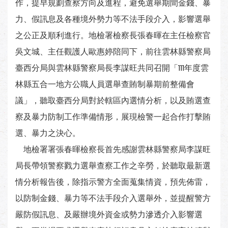
作，提早規劃查察方向及進程，避免選舉期間金錢、暴
力、假訊息及各種境外勢力等不法手段介入，影響選舉
之公正及順利進行。地檢署檢察長張春暉在主任檢察官
吳文城、主任觀護人歐惠婷陪同下，前往雲林縣警察局
臺西分局與雲林縣警察局長李謀旺共同召開「111年度雲
林縣五合一地方公職人員選舉查賄制暴期前整備會
議」，聽取臺西分局對於轄區內選情分析，以及賄選查
察及暴力防制工作準備情形，展現檢警一起合作打擊賄
選、暴力之決心。
地檢署署張春暉檢察長首先感謝雲林縣警察局李謀旺
局長帶領警察戮力選舉查察工作之辛勞，於聽取最新選
情分析報告後，除指示警方全面蒐集情資，預先佈雷，
以防制金錢、暴力等不法手段介入選舉外，並提醒警方
嚴防假訊息、及嚴辦境外資金或勢力滲透介入影響選