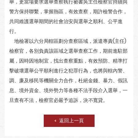
舉，更當場要求選舉查察執行祕書吳主任檢察官持續與
警方保持聯繫，掌握熱區，有效查察，期許檢警合作，
共同維護選舉期間的社會治安與選舉之順利、公平進
行。
地檢署以六分局轄區劃分查察區域，派遣專責(主任)
檢察官，各別負責該區域之選舉查察工作，期前進駐部
屬，因時因地制宜，找出查察重點，有效預防、精準打
擊破壞選舉公平順利進行之犯罪行為，也將與轄內警、
調、廉及移民等機關全力合作，杜絕金錢、暴力、假訊
息、境外資金、境外勢力等各種不法手段介入選舉，一
旦查有不法，檢察官必嚴予追訴，決不寬貸。
返回上一頁