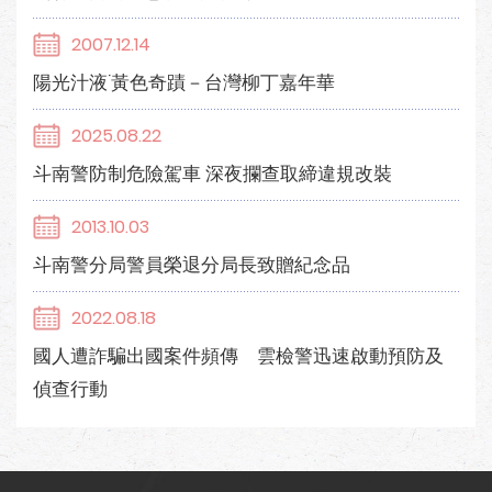
2007.12.14
陽光汁液˙黃色奇蹟－台灣柳丁嘉年華
2025.08.22
斗南警防制危險駕車 深夜攔查取締違規改裝
2013.10.03
斗南警分局警員榮退分局長致贈紀念品
2022.08.18
國人遭詐騙出國案件頻傳 雲檢警迅速啟動預防及
偵查行動