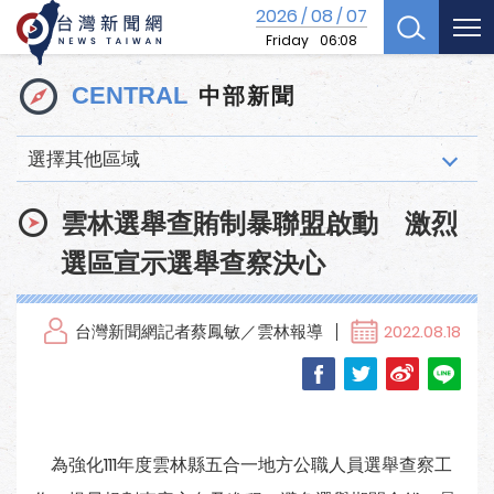
2026
08
07
/
/
Friday
06:08
中部新聞
CENTRAL
選擇其他區域
雲林選舉查賄制暴聯盟啟動 激烈
選區宣示選舉查察決心
台灣新聞網記者蔡鳳敏／雲林報導
2022.08.18
為強化111年度雲林縣五合一地方公職人員選舉查察工