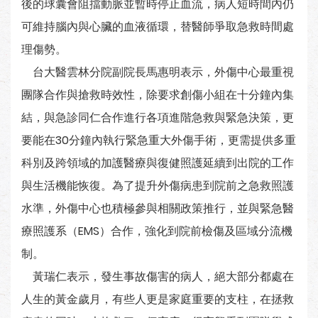
後的球囊會阻擋動脈並暫時停止血流，病人短時間內仍
可維持腦內與心臟的血液循環，替醫師爭取急救時間處
理傷勢。
台大醫雲林分院副院長馬惠明表示，外傷中心最重視
團隊合作與搶救時效性，除要求創傷小組在十分鐘內集
結，與急診同仁合作進行各項進階急救與緊急決策，更
要能在30分鐘內執行緊急重大外傷手術，更需提供多重
科別及跨領域的加護醫療與復健照護延續到出院的工作
與生活機能恢復。為了提升外傷病患到院前之急救照護
水準，外傷中心也積極參與相關政策推行，並與緊急醫
療照護系（EMS）合作，強化到院前檢傷及區域分流機
制。
黃瑞仁表示，發生事故傷害的病人，絕大部分都處在
人生的黃金歲月，有些人更是家庭重要的支柱，在拯救