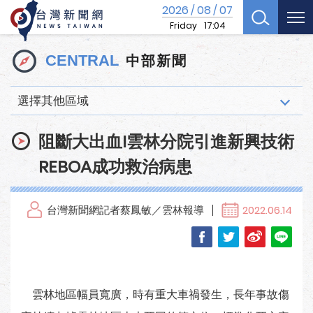
2026
08
07
/
/
Friday
17:04
中部新聞
CENTRAL
選擇其他區域
阻斷大出血!雲林分院引進新興技術
REBOA成功救治病患
台灣新聞網記者蔡鳳敏／雲林報導
2022.06.14
雲林地區幅員寬廣，時有重大車禍發生，長年事故傷