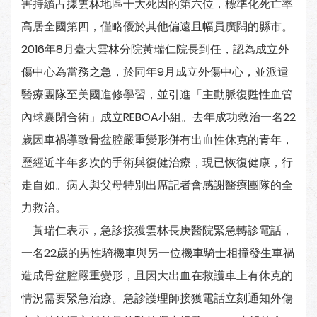
害持續占據雲林地區十大死因的第六位，標準化死亡率
高居全國第四，僅略優於其他偏遠且幅員廣闊的縣市。
2016年8月臺大雲林分院黃瑞仁院長到任，認為成立外
傷中心為當務之急，於同年9月成立外傷中心，並派遣
醫療團隊至美國進修學習，並引進「主動脈復甦性血管
內球囊閉合術」成立REBOA小組。去年成功救治一名22
歲因車禍導致骨盆腔嚴重變形併有出血性休克的青年，
歷經近半年多次的手術與復健治療，現已恢復健康，行
走自如。病人與父母特別出席記者會感謝醫療團隊的全
力救治。
黃瑞仁表示，急診接獲雲林長庚醫院緊急轉診電話，
一名22歲的男性騎機車與另一位機車騎士相撞發生車禍
造成骨盆腔嚴重變形，且因大出血在救護車上有休克的
情況需要緊急治療。急診護理師接獲電話立刻通知外傷