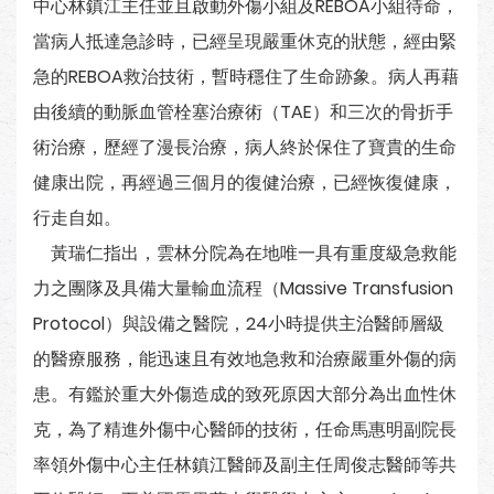
中心林鎮江主任並且啟動外傷小組及REBOA小組待命，
當病人抵達急診時，已經呈現嚴重休克的狀態，經由緊
急的REBOA救治技術，暫時穩住了生命跡象。病人再藉
由後續的動脈血管栓塞治療術（TAE）和三次的骨折手
術治療，歷經了漫長治療，病人終於保住了寶貴的生命
健康出院，再經過三個月的復健治療，已經恢復健康，
行走自如。
黃瑞仁指出，雲林分院為在地唯一具有重度級急救能
力之團隊及具備大量輸血流程（Massive Transfusion
Protocol）與設備之醫院，24小時提供主治醫師層級
的醫療服務，能迅速且有效地急救和治療嚴重外傷的病
患。有鑑於重大外傷造成的致死原因大部分為出血性休
克，為了精進外傷中心醫師的技術，任命馬惠明副院長
率領外傷中心主任林鎮江醫師及副主任周俊志醫師等共