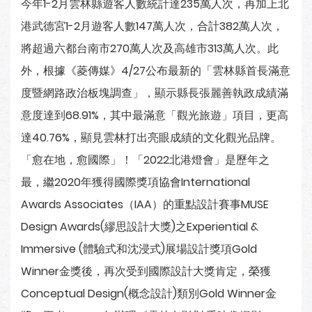
今年1-2月雲林縣遊客人數統計達235萬人次，再加上北
港武德宮1-2月遊客人數147萬人次，合計382萬人次，
將超過六都台南市270萬人次及高雄市313萬人次。此
外，根據《菱傳媒》4/27公布最新的「雲林縣首長滿意
度暨網路政治板塊調查」，顯示縣長張麗善執政成績滿
意度達到68.91%，其中最滿意「觀光旅遊」項目，更高
達40.76%，顯見雲林打出亮眼成績的文化觀光品牌。
「愈在地，愈國際」！「2022北港燈會」是歷年之
最，繼2020年獲得國際獎項協會International
Awards Associates（IAA）的重點設計賽事MUSE
Design Awards(繆思設計大獎)之Experiential &
Immersive (體驗式和沈浸式)展場設計獎項Gold
Winner金獎後，再次受到國際設計大獎肯定，榮獲
Conceptual Design(概念設計)類別Gold Winner金