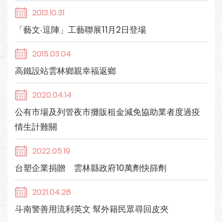
2013.10.31
「藝文‧逗陣」工藝聯展11月2日登場
2015.03.04
高鐵設站雲林鄉親幸福返鄉
2020.04.14
公有市場及列管夜市攤販租金減免協助業者度過疫
情生計難關
2022.05.19
台塑企業捐贈 雲林縣政府10萬劑快篩劑
2021.04.28
斗南警善用流利英文 幫外籍民眾尋回皮夾