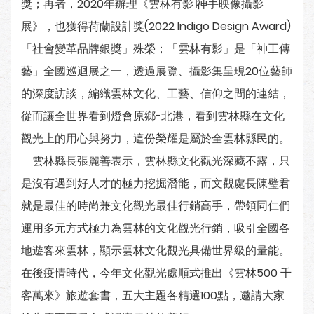
獎；再者，2020年辦理《雲林有影∣神手映像攝影
展》，也獲得荷蘭設計獎(2022 Indigo Design Award)
「社會變革品牌銀獎」殊榮；「雲林有影」是「神工傳
藝」全國巡迴展之一，透過展覽、攝影集呈現20位藝師
的深度訪談，編織雲林文化、工藝、信仰之間的連結，
從而讓全世界看到燈會原鄉-北港，看到雲林縣在文化
觀光上的用心與努力，這份榮耀是屬於全雲林縣民的。
雲林縣長張麗善表示，雲林縣文化觀光深藏不露，只
是沒有遇到好人才的極力挖掘潛能，而文觀處長陳璧君
就是最佳的時尚兼文化觀光最佳行銷高手，帶領同仁們
運用多元方式極力為雲林的文化觀光行銷，吸引全國各
地遊客來雲林，顯示雲林文化觀光具備世界級的量能。
在後疫情時代，今年文化觀光處順式推出《雲林500 千
客萬來》旅遊套書，五大主題各精選100點，邀請大家