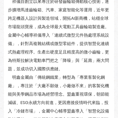
祥儀自創立以來專注於研發齒輪箱傳動核心技術，逐
步擴增馬達齒輪箱、汽車、家庭智能化等運用，近年更
跨足機器人設計與製造領域，開拓AI新商機，站穩全球
市場龍頭寶座，成為全球最大電動工具齒輪箱製造廠。
金屬中心輔導祥儀導入「連續式微型元件熱處理系統設
備」，針對高複雜結構或微型零組件，提供智慧化連續
式熱處理程序。生產出硬度足且精度高的微小齒輪，更
為特斯拉解決電動車門把之「降噪」與「延壽」兩大問
題，並成功切入國際供應鏈。
明鑫金屬由「傳統鋼鐵業」轉型為「專業客製化鋼
廠」，專注於「大廠不願做，小廠做不來」的客製化機
能與美學鋼品市場為經營理念。盟鑫重視環保，朝節能
減碳、ESG永續方向前進，更因應後疫情時代來臨，投
入「冷鏈市場」，金屬中心輔導盟鑫導入「智慧化設備