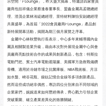
示空間「i-Lounge」，昨天盛大揭幕，特邀請四家會員
廠商包括祥儀企業蔡逢春董事長、盟鑫金屬高孟聰總經
理、澄茂企業林洧緹總經理、里特材料陳怡安副總經理
共襄盛舉，為首屆「2022會員廠商i-Lounge」產品創
新特展開幕活動，揭開為期三個月展覽之序幕。
金屬中心林秋豐執行長表示，中心多年來輔導國內金
屬及相關製造業升級，藉由本次對外展現金屬中心與會
員廠商亮點技術合作的成果與創新產品，包含：特斯拉
電動門把、賓士汽車電動遮陽簾、美國軍方急救戰備鑽
骨機、適用於冷鏈市場之抗菌庫板、NBA戰術板、月涼
如水盤、峽谷花瓶、鎳鈦記憶合金線等多項創新產品。
然而這些成功絕非偶然，專訪四位分別來自不同領域的
企業家們，娓娓道來如何歷經傳承，齊心戮力引領企業
突破重圍、確立產業差異化的致勝關鍵。