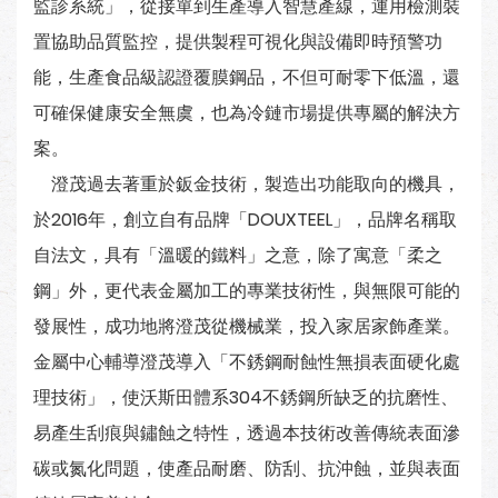
監診系統」，從接單到生產導入智慧產線，運用檢測裝
置協助品質監控，提供製程可視化與設備即時預警功
能，生產食品級認證覆膜鋼品，不但可耐零下低溫，還
可確保健康安全無虞，也為冷鏈市場提供專屬的解決方
案。
澄茂過去著重於鈑金技術，製造出功能取向的機具，
於2016年，創立自有品牌「DOUXTEEL」，品牌名稱取
自法文，具有「溫暖的鐵料」之意，除了寓意「柔之
鋼」外，更代表金屬加工的專業技術性，與無限可能的
發展性，成功地將澄茂從機械業，投入家居家飾產業。
金屬中心輔導澄茂導入「不銹鋼耐蝕性無損表面硬化處
理技術」，使沃斯田體系304不銹鋼所缺乏的抗磨性、
易產生刮痕與鏽蝕之特性，透過本技術改善傳統表面滲
碳或氮化問題，使產品耐磨、防刮、抗沖蝕，並與表面