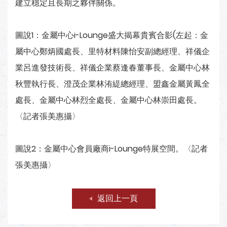
建立穩定且長期之夥伴關係。
圖說1：金屬中心i-Lounge盛大揭幕貴賓合影(左起：金
屬中心鄭炳國處長、里特材料陳怡安副總經理、祥儀企
業呂進發技術長、祥儀企業蔡逢春董事長、金屬中心林
秋豐執行長、澄茂企業林洧緹總經理、盟鑫金屬黃鳳全
處長、金屬中心林烈全處長、金屬中心林崇田處長。
〈記者張美惠攝〉
圖說2：金屬中心會員廠商i-Lounge特展空間。〈記者
張美惠攝〉
返回上一頁