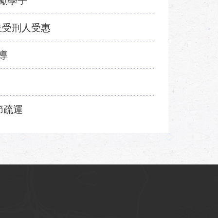
勵學子
位受刑人受惠
導
節疏運