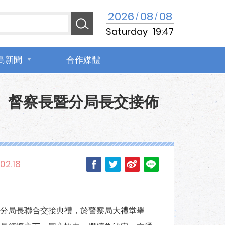
2026
08
08
/
/
Saturday
19:47
島新聞
合作媒體
、督察長暨分局長交接佈
02.18
分局長聯合交接典禮，於警察局大禮堂舉