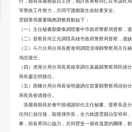
行，縣長張麗善親自主持，期許各警察同仁在李謀旺局
等警政工作努力，共同守護鄉親生命財產安全。
雲縣警局重要職務調整異動如下：
（一）主任秘書顏榮泰調陞臺中市政府警察局督察，遺
（二）督察長何正光調陞高雄市政府警察局督察，遺缺
（三）斗六分局分局長蔡進明調陞澎湖縣警察局主任秘
鴻忠接任。
（四）虎尾分局分局長黃維章調任嘉義縣警察局民雄分
局長廖志明接任。
（五）西螺分局分局長張明盛調任苗栗縣警察局頭份分
局長吳俊德接任。
張麗善縣長於會中除感謝卸任主任秘書、督察長及分
任同仁就任後，能發揮所長，全力維護雲縣治安祥和、
事，與各界同心協力，共同營造一個有溫度的團隊，創