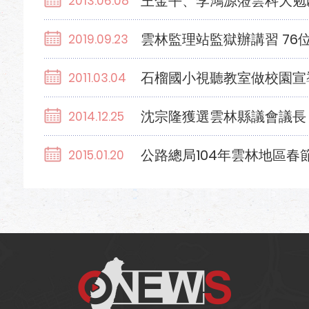
王金平、李鴻源蒞雲科大勉
2013.06.08
雲林監理站監獄辦講習 76
2019.09.23
石榴國小視聽教室做校園宣
2011.03.04
沈宗隆獲選雲林縣議會議長
2014.12.25
公路總局104年雲林地區春
2015.01.20