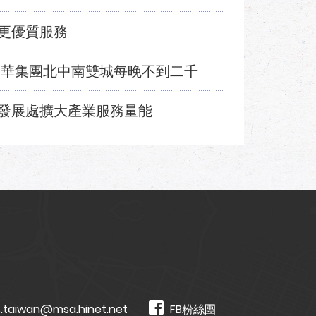
更優質服務
福華集團北中南雙城每晚不到二千
發展處擴大產業服務量能
.taiwan@msa.hinet.net
FB粉絲團