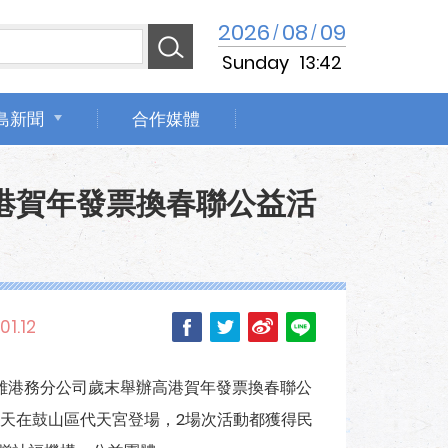
2026
08
09
/
/
Sunday
13:42
島新聞
合作媒體
港賀年發票換春聯公益活
01.12
雄港務分公司歲末舉辦高港賀年發票換春聯公
天在鼓山區代天宮登場，2場次活動都獲得民