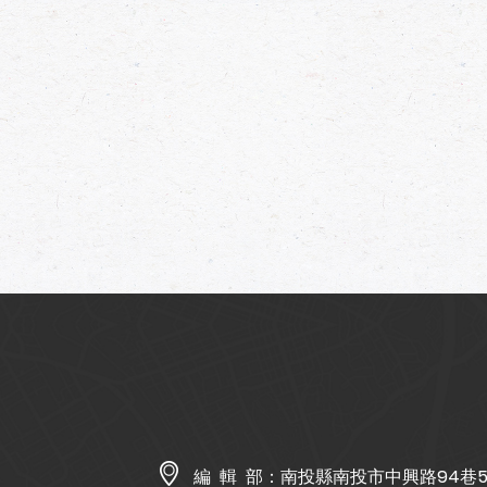
編 輯 部：
南投縣南投市中興路94巷