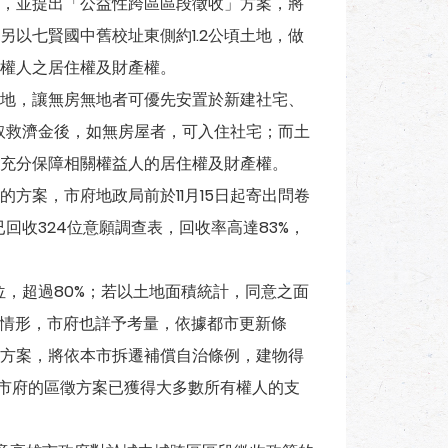
，並提出「公益性跨區區段徵收」方案，將
以七賢國中舊校址東側約1.2公頃土地，做
權人之居住權及財產權。
地，讓無房無地者可優先安置於新建社宅、
領取救濟金後，如無房屋者，可入住社宅；而土
充分保障相關權益人的居住權及財產權。
方案，市府地政局前於11月15日起寄出問卷
回收324位意願調查表，回收率高達83%，
位，超過80%；若以土地面積統計，同意之面
益情形，市府也詳予考量，依據都市更新條
方案，將依本市拆遷補償自治條例，建物得
果，市府的區徵方案已獲得大多數所有權人的支