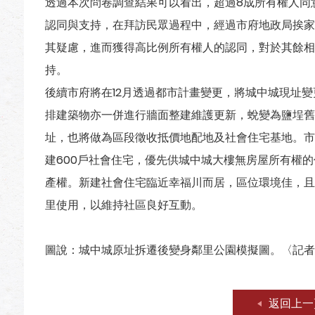
透過本次問卷調查結果可以看出，超過8成所有權人同
認同與支持，在拜訪民眾過程中，經過市府地政局挨家
其疑慮，進而獲得高比例所有權人的認同，對於其餘相
持。
後續市府將在12月透過都市計畫變更，將城中城現址
排建築物亦一併進行牆面整建維護更新，蛻變為鹽埕舊
址，也將做為區段徵收抵價地配地及社會住宅基地。市
建600戶社會住宅，優先供城中城大樓無房屋所有權
產權。新建社會住宅臨近幸福川而居，區位環境佳，且
里使用，以維持社區良好互動。
圖說：城中城原址拆遷後變身鄰里公園模擬圖。〈記者
返回上一