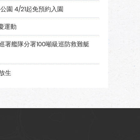
園 4/21起免預約入園
慶運動
巡署艦隊分署100噸級巡防救難艇
放生