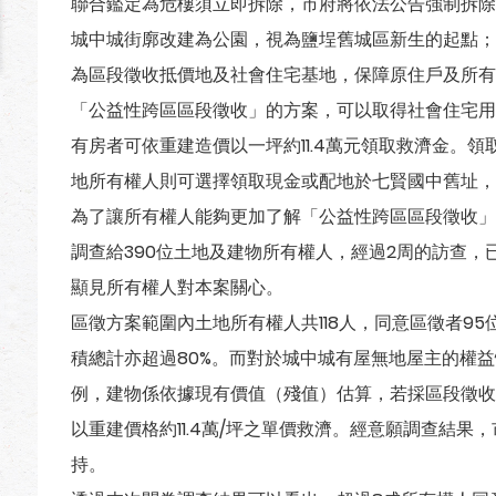
聯合鑑定為危樓須立即拆除，市府將依法公告強制拆除
城中城街廓改建為公園，視為鹽埕舊城區新生的起點；另
為區段徵收抵價地及社會住宅基地，保障原住戶及所有
「公益性跨區區段徵收」的方案，可以取得社會住宅用
有房者可依重建造價以一坪約11.4萬元領取救濟金。
地所有權人則可選擇領取現金或配地於七賢國中舊址，
為了讓所有權人能夠更加了解「公益性跨區區段徵收」的
調查給390位土地及建物所有權人，經過2周的訪查，已
顯見所有權人對本案關心。
區徵方案範圍內土地所有權人共118人，同意區徵者95
積總計亦超過80%。而對於城中城有屋無地屋主的權
例，建物係依據現有價值（殘值）估算，若採區段徵收
以重建價格約11.4萬/坪之單價救濟。經意願調查結
持。