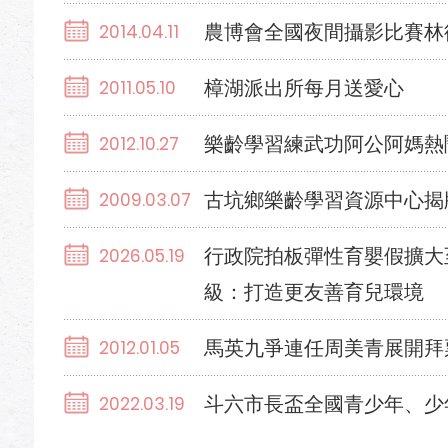
農博會全國夜間攝影比賽林
2014.04.11
樟湖派出所每月送愛心
2011.05.10
樂齡學習練武功阿公阿媽熱
2012.10.27
古坑鄉樂齡學習資源中心揭
2009.03.07
行政院拍板彈性育嬰假擴大
2026.05.19
級：打造更友善育兒環境
馬英九爭連任周美青展開拜
2012.01.05
斗六市長盃全國青少年、少
2022.03.19