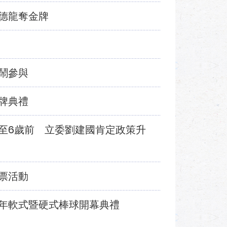
德龍奪金牌
鬧參與
牌典禮
至6歲前 立委劉建國肯定政策升
票活動
年軟式暨硬式棒球開幕典禮