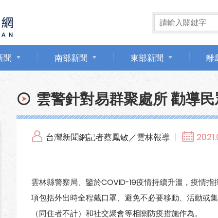
新聞
南部新聞
東部新聞
離
雲警針對易群聚處所 勸導民
台灣新聞網記者蔡鳳敏／雲林報導
2021.
雲林縣警察局、鑒於COVID-19疫情持續升溫，疫情
項包括外出時全程戴口罩、避免不必要移動、活動或集
（同住者不計）和社交聚會等相關防疫措施作為。