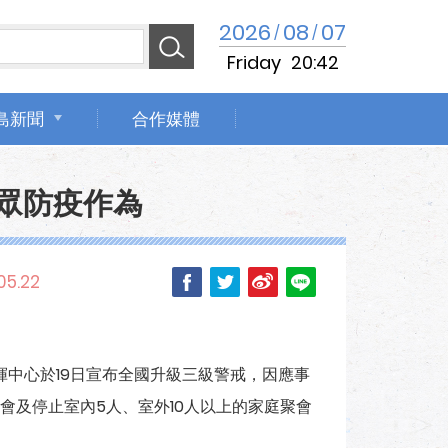
2026
08
07
/
/
Friday
20:42
島新聞
合作媒體
眾防疫作為
05.22
指揮中心於19日宣布全國升級三級警戒，因應事
會及停止室內5人、室外10人以上的家庭聚會