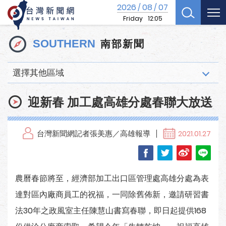
2026
08
07
/
/
Friday
12:05
南部新聞
SOUTHERN
選擇其他區域
迎新春 加工處高雄分處春聯大放送
台灣新聞網記者張美惠／高雄報導
2021.01.27
農曆春節將至，經濟部加工出口區管理處高雄分處為表
達對區內廠商員工的祝福，一同除舊佈新，邀請研習書
法30年之政風室主任陳慧山書寫春聯，即日起提供168