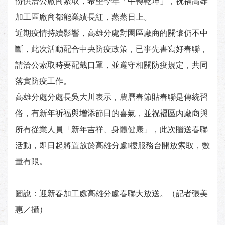
份供洽公廠商索取，希望今年「牛轉乾坤」，祝福高雄
加工區廠商都能業績長紅，蒸蒸日上。
近期疫情持續影響，高雄分處對園區廠商的關懷仍不中
斷，此次活動配合中央防疫政策，已事先書寫好春聯，
請洽公索取時要配戴口罩，並遵守相關防疫規定，共同
落實防疫工作。
高雄分處分處長吳大川表示，農曆春節貼春聯是傳統習
俗，有新年祈福與增添節日的喜氣，並祝褔區內廠商與
所有從業人員「新年吉祥、身體健康」，此次贈送春聯
活動，即日起將置放於高雄分處1樓服務台開放索取，數
量有限。
圖說：迎新春加工處高雄分處春聯大放送。（記者張美
惠／攝）