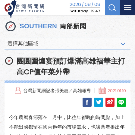
2026
08
08
/
/
Saturday
19:47
南部新聞
SOUTHERN
選擇其他區域
團圓圍爐宴預訂爆滿高雄福華主打
高CP值年菜外帶
台灣新聞網記者張美惠／高雄報導
2021.01.10
今年農曆春節落在二月中，比往年都晚的時間點，加上
不能出國都留在國內過年的市場需求，也讓業者推出年