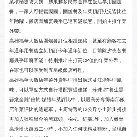
菜積極搶攻大餅。越來越多民眾選擇在飯店享用圍爐
餐，一家人可輕鬆團圓，圍爐餐及年菜預訂狀況皆比往
年踴躍，飯店圍爐宴幾乎已達客滿狀態，開始主推年菜
外帶。
高雄福華大飯店圍爐餐訂位相當熱絡，甚至有顧客在去
年過年用餐後立刻預訂今年過年訂位，目前除夕夜各餐
廳幾乎即將客滿！特別推出主打高CP值的年菜外帶，
在家也可以享受到五星級飯店料理。
高雄福華大飯店年菜外賣料理推出廣式及江浙料理風
味，可以單點方式自行搭配豐盛佳餚：珍珠坊”養生黑
蒜燉全雞”曾於 媒體年菜評比中，以最高分奪得南部飯
店年菜評比的總冠軍，主廚特選約1.2公斤小土雞川燙後
再加入號稱黑金的黑蒜頭、枸杞、紅棗..等，加入雞骨
高湯慢火熬煮二小時，不加入任何味精及雞粉，呈現自