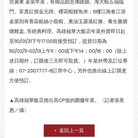
坊廣東 桌菜年菜，有御品如意佛跳牆、海大蝦五福臨
門、富貴紅燒金元蹄、櫻花蝦鰻魚米；6樓江南春江浙
桌菜則有香蒜銀絲小龍蝦、蔥油玉露蒸紅條、養生藥膳
燉雞盅…等經典料理。高雄福華大飯店年菜外賣即日起
至110/01/31下午17:00前接受預訂，提貨日期為
110/02/11~02/13上午11：00或下午14：00/16：00（除上
述日期外，訂購後三天即可取貨。）年菜外帶及訂位專
線：07-2307777~8訂席中心，另外也推出線上訂購更
方便預訂。
▲高雄福華飯店推出高CP值的圍爐年菜。〈記者張美
惠／攝〉
返回上一頁