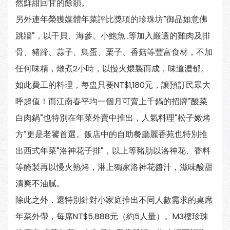
然鮮甜回甘的餘韻。
另外連年榮獲媒體年菜評比獎項的珍珠坊”御品如意佛
跳牆”，以干貝、海參、小鮑魚..等加入嚴選的雞肉及排
骨、豬蹄、蒜子、鳥蛋、栗子、香菇等豐富食材，不加
任何味精，燉煮2小時，以慢火煨製而成，味道濃郁。
如此費工的料理，每盅只要NT$1,180元，讓預訂民眾大
呼超值！而江南春平均一個月可賣上千鍋的招牌”酸菜
白肉鍋”也特別在年菜外賣中推出，人氣料理”松子嫩烤
方”更是老饕首選。飯店中的自助餐廳麗香苑也特別推
出西式年菜”洛神花子排”，以上等豬肋以洛神花、香料
等醃製再以慢火熟烤，淋上獨家洛神花醬汁，滋味酸甜
清爽不油膩。
除此之外，還特別針對小家庭推出不同人數需求的桌席
年菜外帶，每席NT$5,888元（約5人量）。M3樓珍珠