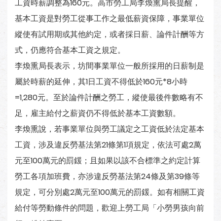
工資時薪調整為160元。高市勞工局李煥熏局長提醒，
基本工資是對勞工從事工作之最低薪資保障，事業單位
縱使有試用期或其他約定，或者採日薪、論件計酬等方
式，仍應符合基本工資之規定。
李煥熏局長表示，坊間事業單位一般所採用的日薪制是
屬於時薪的延伸，其1日工資不得低於160元*8小時
=1,280元。至於論件計酬之勞工，縱使最後件數略有不
足，雇主給付之薪資仍不得低於基本工資數額。
李煥熏說，若事業單位與勞工議定之工資低於法定基本
工資，涉及違反勞基法第21條第1項規定，依法可處2萬
元至100萬元的罰鍰；且如果以該不合標準之約定計算
勞工各項加班費，亦涉違反勞基法第24條及第39條等
規定，可分別處2萬元至100萬元的罰鍰。如有相關工資
給付等勞動條件的問題，歡迎上勞工局「小勞男孩向前