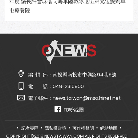
年度 議長許雪珠偕同海軍陸戰隊退伍弟兄送愛到草
屯療養院
編 輯 部：
南投縣南投市中興路94巷5號
電 話：
049-2315900
電子郵件：
news.taiwan@msa.hinet.net
FB粉絲團
記者專區
隱私權政策
著作權聲明
網站地圖
COPYRIGHT©2019 NEWSTAIWAN.COM ALL RIGHTS RESERVED