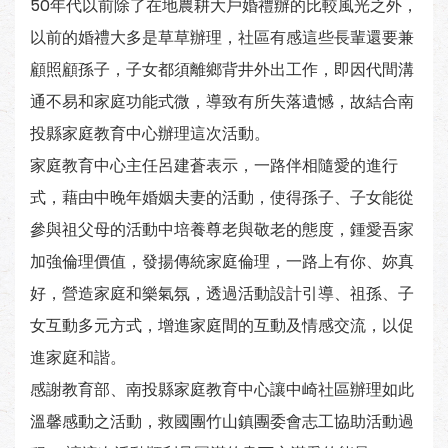
50年代以前除了在地農耕大戶婚禮辦的比較風光之外，
以前的婚禮大多是草草辦理，社區有感這些長輩還要兼
顧照顧孫子，子女都須離鄉背井外出工作，即因代間溝
通不易和家庭功能式微，導致有所失落遺憾，故結合南
投縣家庭教育中心辦理這次活動。
家庭教育中心主任呂建蒼表示，一路伴相隨愛的進行
式，藉由中晚年婚姻夫妻的活動，使得孫子、子女能從
參與祖父母的活動中培養尊老與敬老的態度，鍾愛吾家
加強倫理價值，發揚傳統家庭倫理，一路上有你、妳真
好，營造家庭和樂氣氛，透過活動設計引導、祖孫、子
女互動多元方式，增進家庭間的互動及情感交流，以促
進家庭和諧。
感謝教育部、南投縣家庭教育中心讓中崎社區辦理如此
溫馨感動之活動，救國團竹山鎮團委會志工協助活動過