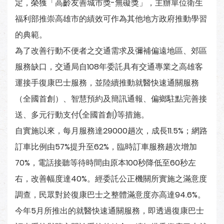
定，榮獲「高齡友善城市獎-無礙獎」，主辦單位衛生
福利部推崇高雄市的績效可作為其他地方政府推動學習
的典範。
為了改善行動不便者之交通需求及彌補偏遠地區、郊區
服務缺口，交通局自108年委託具有交通專業之高雄客
運接手復康巴士服務，並陸續推動就醫快速通關服務
（全國首創）、智慧預約及簡訊通報、偏鄉駐點完善接
送、多元行動支付(全國首創)等措施。
自實施以來，每月服務達29000趟次，成長11.5%；網路
訂車比例由57%提升至62%，臨時訂車服務趟次增加
70%，電話接聽等待時間由原本100秒降低至60秒左
右，改善幅度達40%。經委託公正機關所實施之滿意度
調查，民眾對於復康巴士之整體滿意度亦高達94.6%。
今年5月所推出的就醫快速通關服務，即透過復康巴士