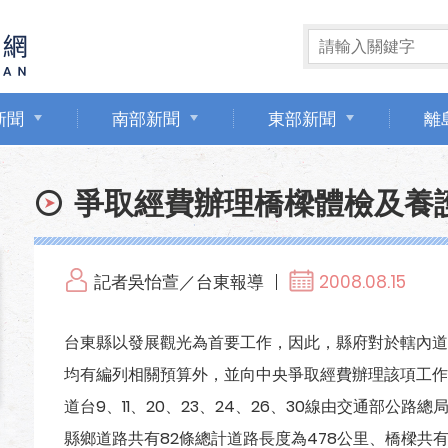
新聞
南部新聞
東部新聞
離
爭取經費辦理橋樑體檢及養
記者吳怡萱／台東報導
2008.08.15
台東縣以發展觀光為首要工作，因此，縣府對於轄內道
均有編列相關預算外，並向中央爭取經費辦理該項工作
道台9、11、20、23、24、26、30線由交通部公
縣鄉道路共有82條總計道路長度為478公里、橋樑共