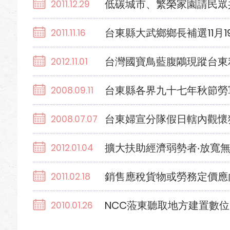
低碳城市、繁榮家園請民眾
2011.12.29
台東縣大武鄉鄉長補選11月
2011.11.16
台灣國寶鳥藍腹鷴現蹤台東
2012.11.01
台東縣各界九十七年秋節勞
2008.09.11
台東婦宣分隊假日轄內觀懷
2008.07.07
擴大扶助經濟弱勢者‧放寬
2012.01.04
銷售應稅貨物或勞務定價應
2011.02.18
NCC蒞東聽取地方建置數
2010.01.26