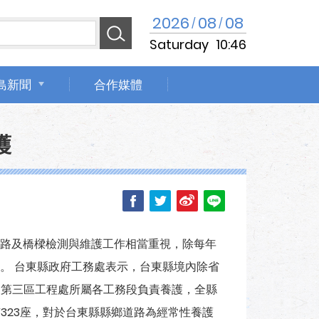
2026
08
08
/
/
Saturday
10:46
島新聞
合作媒體
護
路及橋樑檢測與維護工作相當重視，除每年
。 台東縣政府工務處表示，台東縣境內除省
路總局第三區工程處所屬各工務段負責養護，全縣
有323座，對於台東縣縣鄉道路為經常性養護