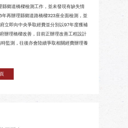
辦理縣鄉道橋樑檢測工作，並未發現有缺失情
6年再辦理縣鄉道路橋樑323座全面檢測，並
府立即向中央爭取經費並分別以97年度獲補
萬元供本府辦理橋樑改善，目前正辦理改善工程設計
隨時監測，往後亦會陸續爭取相關經費辦理養
頁