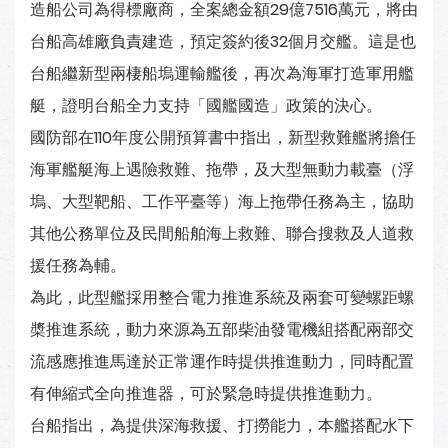
造船公司為得標廠商，全案總金額29億7516萬元，將由
台船高雄廠負責建造，預定簽約後32個月交艦。這是也
台船繼新型兩棲船塢運輸艦後，再次為海軍打造軍用艦
艇，證明台船全力支持「國艦國造」政策的決心。
國防部在110年度公開預算書中指出，新型救難艦將擔任
海軍艦艇海上遇險救難、拖帶，及大型無動力載臺（浮
塢、大型靶船、工作平臺等）海上拖帶任務為主，協助
其他公務單位及民間船舶海上救難、聯合搜救及人道救
援任務為輔。
為此，此型艦採用整合電力推進系統及兩套可變螺距螺
槳推進系統，動力來源為五部柴油發電機組搭配兩部交
流感應推進馬達於正常運作時提供推進動力，同時配置
有伸縮式全向推進器，可於緊急時提供推進動力。
台船指出，為提供深海救援、打撈能力，本艦搭配水下