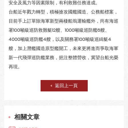
安全及風力等因素限制，有利救難任務達成。
台船近年戮力轉型，積極搶攻國艦國造、公務船標案，
目前手上訂單除海軍新型兩棲船塢運輸艦外，尚有海巡
署100噸級巡防救難艇12艘、1000噸級巡防艦6艘、
4000噸級巡防艦4艘，以及關務署100噸級巡緝艇4
艘，加上潛艦國造原型艦開工，未來更將進而爭取海軍
新一代飛彈巡防艦業務，挹注整體營收，冀望台船光榮
再現。
返回上一頁
相關文章