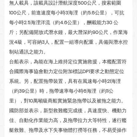
無人載具，該載具設計潛航深度500公尺，搜索範圍
100公尺，前進速度每小時3海浬（約5.6公里），可抗
每小時2.5海浬洋流（約4.6公里），酬載能力30 公
斤；另配備開放式潛水鐘，最大潛深約90公尺，作業海
況4級，可容納3人，配置一組導向配重，具備與潛水控
制站通訊之能力。
台船表示，為能在海上維持定位實施救援，本艦配置符
合國際海事協會動力定位附加標誌DP1要求之動態定位
系統。另，配置拖帶裝置，具有在風速每小時21海浬
（約39公里）時，拖帶速率每小時6海浬（約11公
里），對10萬噸級商船實施緊急拖帶以及被拖之能力。
國防部並表示，新型救難艦完成後，具速度快、機動力
佳、自動化作業能力高，及拖帶拉力大等特性，遂行艦
艇救難、拖帶及水下失事物體打撈等任務，不易受操作